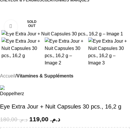
CHEVEUX & PEAU
MUSCULATION
NOS MARQUES
-34%
SOLD
OUT
Click to enlarge
Accueil
Vitamines & Suppléments
Eye Extra Jour + Nuit Capsules 30 pcs., 16,2 g
119,00
د.م.
180,00
د.م.