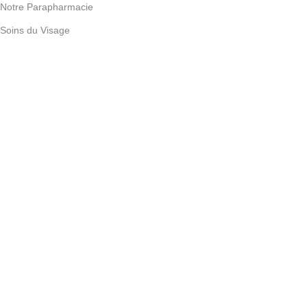
Notre Parapharmacie
Soins du Visage
Soin Cheveux
Soins du Corps & Mains
Écran Solaire
LIENS UTILES
À Propos
Nous Contacter
Nos Marques
Notre Blog
Garantie et Politique de Remboursement
Copyright 2026 ©
VitaminMaroc
by :
NassimSEO