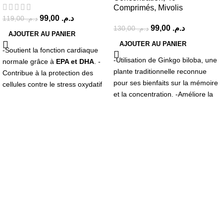
Comprimés, Mivolis
99,00
د.م.
119,00
د.م.
99,00
د.م.
130,00
د.م.
AJOUTER AU PANIER
AJOUTER AU PANIER
-Soutient la fonction cardiaque
-Utilisation de Ginkgo biloba, une
normale grâce à
EPA et DHA
. -
plante traditionnelle reconnue
Contribue à la protection des
pour ses bienfaits sur la mémoire
cellules contre le stress oxydatif
et la concentration. -Améliore la
avec la
vitamine E
. -Riche en
vigilance et aide à maintenir une
acides gras oméga-3
.
bonne performance mentale.