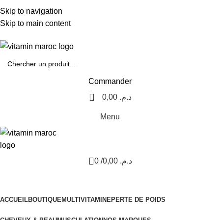
Plus de 500 dh d'achats = Livraison 0 dh.
Skip to navigation
Nouvel Arrivage :
>>
Nouveautés<<
Skip to main content
Nouvel Arrivage :
>>
Nouveautés<<
Commander
0,00
د.م.
Menu
0
/
0,00
د.م.
Nos Catégories
ACCUEIL
BOUTIQUE
MULTIVITAMINE
PERTE DE POIDS