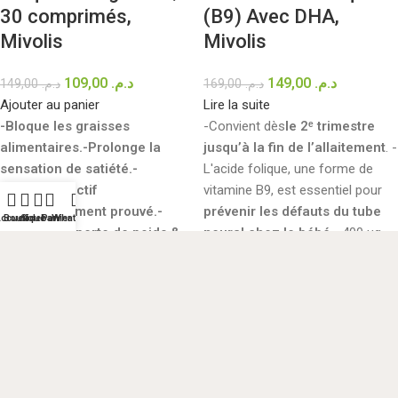
30 comprimés,
(B9) Avec DHA,
Mivolis
Mivolis
109,00
د.م.
149,00
د.م.
149,00
د.م.
169,00
د.م.
Ajouter au panier
Lire la suite
-Bloque les graisses
-Convient dès
le 2ᵉ trimestre
alimentaires.
-Prolonge la
jusqu’à la fin de l’allaitement
. -
sensation de satiété.
-
L'acide folique, une forme de
Ingrédient actif
vitamine B9, est essentiel pour
scientifiquement prouvé.
-
prévenir les défauts du tube
ccueil
Boutique
Sidebar
Panier
Whatsapp
Adapté à la perte de poids &
neural chez le bébé
. -400 µg
au contrôle du poids.
d'acide folique et les acides gras
oméga-3 DHA
et EPA.
-20%
-17%