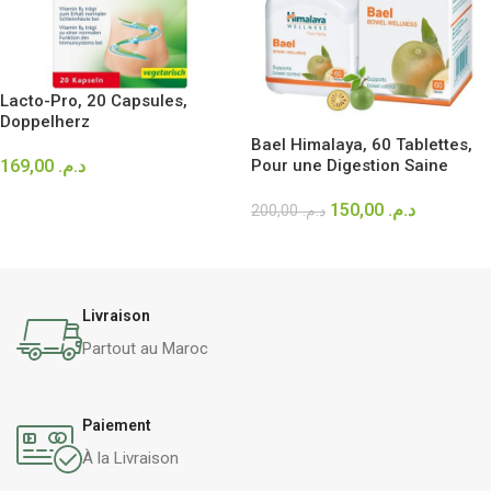
Lacto-Pro, 20 Capsules,
Doppelherz
Bael Himalaya, 60 Tablettes,
169,00
د.م.
Pour une Digestion Saine
LIRE LA SUITE
150,00
د.م.
200,00
د.م.
LIRE LA SUITE
Livraison
Partout au Maroc
Paiement
À la Livraison