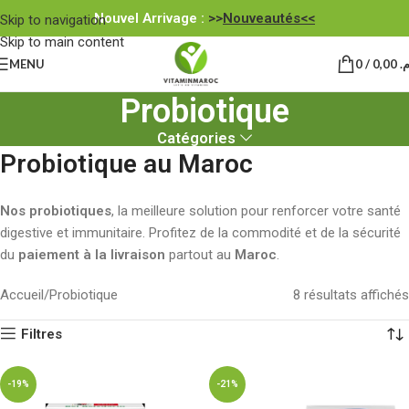
Nouvel Arrivage :
>>
Nouveautés<<
Skip to navigation
Skip to main content
MENU
0
/
0,00
.م
Probiotique
Catégories
Probiotique au Maroc
Nos probiotiques
, la meilleure solution pour renforcer votre santé
digestive et immunitaire. Profitez de la commodité et de la sécurité
du
paiement à la livraison
partout au
Maroc
.
Accueil
Probiotique
8 résultats affichés
Filtres
-19%
-21%