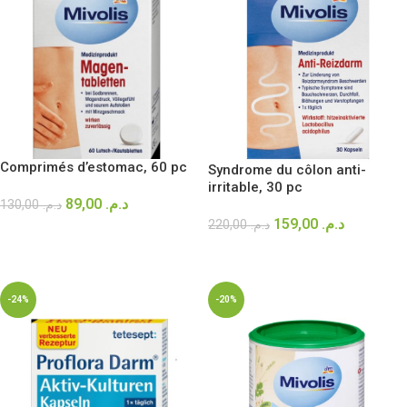
Comprimés d’estomac, 60 pc
Syndrome du côlon anti-
irritable, 30 pc
89,00
د.م.
130,00
د.م.
159,00
د.م.
220,00
د.م.
AJOUTER AU PANIER
AJOUTER AU PANIER
-24%
-20%