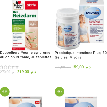
Doppelherz Pour le syndrome
Probiotique Intestines Plus, 30
du côlon irritable, 30 tablettes
Gélules, Mivolis
159,00
د.م.
200,00
د.م.
219,00
د.م.
270,00
د.م.
AJOUTER AU PANIER
AJOUTER AU PANIER
-32%
-28%