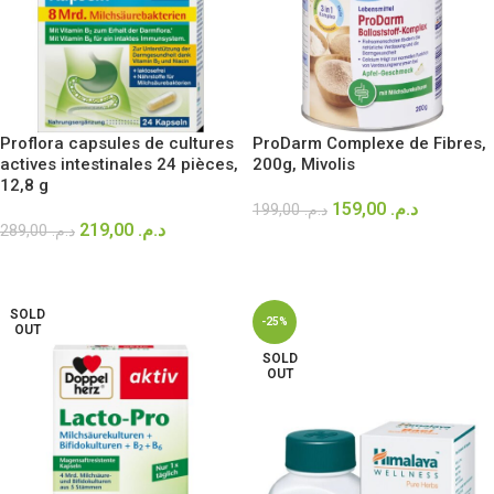
Proflora capsules de cultures
ProDarm Complexe de Fibres,
actives intestinales 24 pièces,
200g, Mivolis
12,8 g
159,00
د.م.
199,00
د.م.
219,00
د.م.
289,00
د.م.
AJOUTER AU PANIER
AJOUTER AU PANIER
SOLD
-25%
OUT
SOLD
OUT