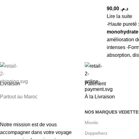
90,00
د.م.
Lire la suite
-Haute pureté 
monohydrate
amélioration d
intenses -Form
absorption, dis
Livraison
Paiement
Partout au Maroc
À la Livraison
NOS MARQUES VEDETTE
Mivolis
Notre mission est de vous
accompagner dans votre voyage
Doppelherz