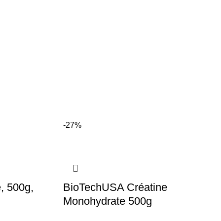
D3
VITAMINES & SUPPLÉMENTS
BOUSTERS IMMUNITAIRES
-27%
, 500g,
BioTechUSA Créatine
Monohydrate 500g