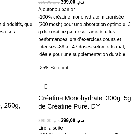
399,00
د.م.
550,00
د.م.
Ajouter au panier
-100% créatine monohydrate micronisée
 d’additifs, que
(200 mesh) pour une absorption optimale -3
ésultats
g de créatine par dose : améliore les
performances lors d’exercices courts et
intenses -88 à 147 doses selon le format,
idéale pour une supplémentation durable
-25%
Sold out
Créatine Monohydrate, 300g, 5g
, 250g,
de Créatine Pure, DY
299,00
د.م.
399,00
د.م.
Lire la suite