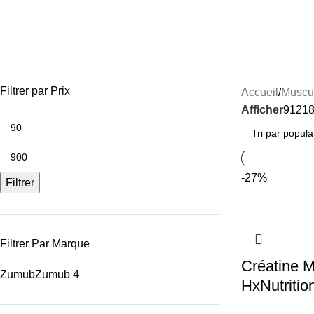
Créatines
CALCIUM
COLLAGÈNE
COMPLÉMENTS MINCEUR
COSMÉTIQUE
MA
FITNESS & ÉNERGIE
CHEVEUX & PEAU
VITAMINES ENFANTS
Filtrer par Prix
Accueil
Muscul
Afficher
9
12
1
-27%
Filtrer
Filtrer Par Marque
Créatine M
Zumub
Zumub
4
HxNutritio