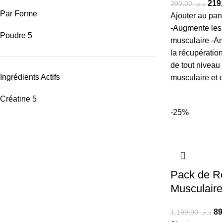
300,00
د.م.
Par Forme
Ajouter au pan
-Augmente les
Poudre
5
musculaire -Am
la récupératio
de tout niveau 
Ingrédients Actifs
musculaire et
Créatine
5
-25%
Pack de R
Musculair
1.199,00
د.م.