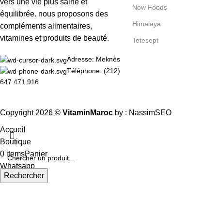
vers une vie plus saine et
Now Foods
équilibrée. nous proposons des
Himalaya
compléments alimentaires,
vitamines et produits de beauté.
Tetesept
Adresse: Meknès
Téléphone: (212)
647 471 916
Copyright 2026 ©
VitaminMaroc
by :
NassimSEO
Accueil
Boutique
0
items
Panier
Whatsapp
Rechercher