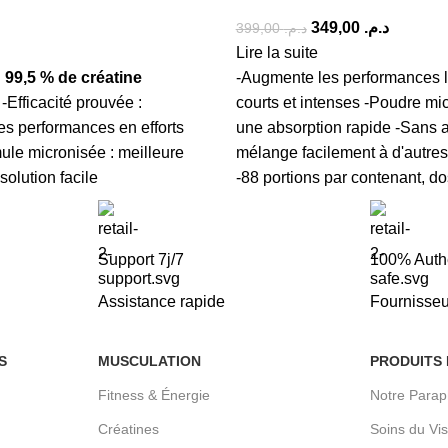
349,00
د.م.
399,00
د.م.
Lire la suite
:
99,5 % de créatine
-Augmente les performances l
-Efficacité prouvée :
courts et intenses -Poudre mi
es performances en efforts
une absorption rapide -Sans 
ule micronisée : meilleure
mélange facilement à d'autre
solution facile
-88 portions par contenant, d
Support 7j/7
100% Auth
Assistance rapide
Fournisseu
S
MUSCULATION
PRODUITS
Fitness & Énergie
Notre Para
Créatines
Soins du Vi