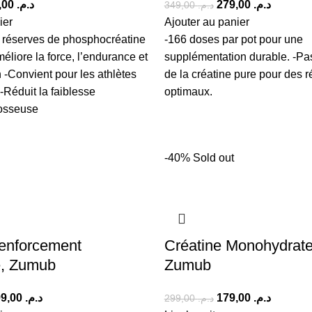
219,00
د.م.
279,00
د.م.
349,00
د.م.
ier
Ajouter au panier
 réserves de phosphocréatine
-166 doses par pot pour une
éliore la force, l’endurance et
supplémentation durable. -Pas
n -Convient pour les athlètes
de la créatine pure pour des r
-Réduit la faiblesse
optimaux.
 osseuse
-40%
Sold out
enforcement
Créatine Monohydrate
e, Zumub
Zumub
899,00
د.م.
179,00
د.م.
299,00
د.م.