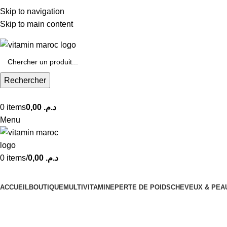
Plus de 500 dh d'achats = Livraison 0 dh.
Skip to navigation
Skip to main content
Rechercher
0
items
0,00
د.م.
Menu
0
items
/
0,00
د.م.
Nos Catégories
ACCUEIL
BOUTIQUE
MULTIVITAMINE
PERTE DE POIDS
CHEVEUX & PEA