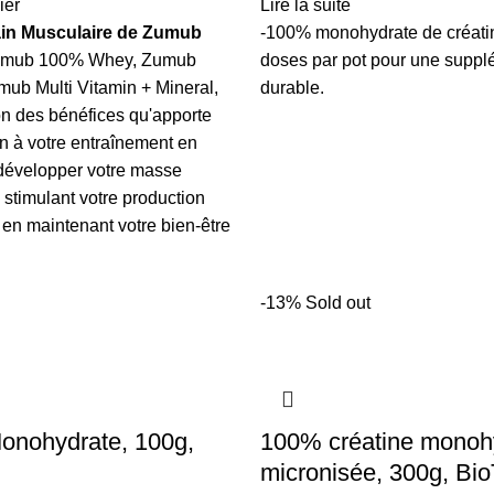
ier
Lire la suite
in Musculaire de Zumub
-100% monohydrate de créatin
Zumub 100% Whey, Zumub
doses par pot pour une suppl
mub Multi Vitamin + Mineral,
durable.
on des bénéfices qu'apporte
on à votre entraînement en
 développer votre masse
 stimulant votre production
 en maintenant votre bien-être
-13%
Sold out
onohydrate, 100g,
100% créatine monoh
micronisée, 300g, B