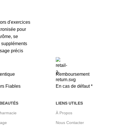
ors d'exercices
cronisée pour
arôme, se
s suppléments
osage précis
entique
Remboursement
rs Fiables
En cas de défaut *
 BEAUTÉS
LIENS UTILES
pharmacie
À Propos
sage
Nous Contacter