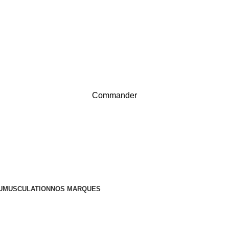
Nouvel Arrivage :
>>
Nouveautés<<
Nouvel Arrivage :
>>
Nouveautés<<
Commander
U
MUSCULATION
NOS MARQUES