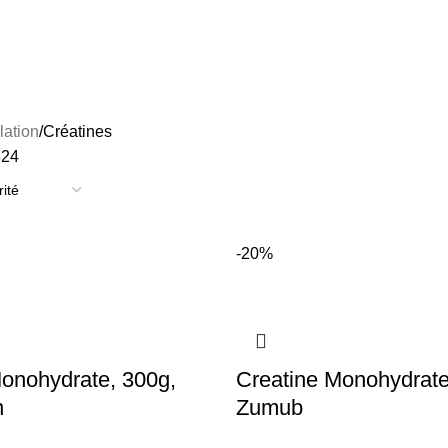
GNÉSIUM
MULTIVITAMINE
MUSCULATION
PROBIOTIQUE
VITAMINE 
ation
Créatines
8
24
-20%
onohydrate, 300g,
Creatine Monohydrate
n
Zumub