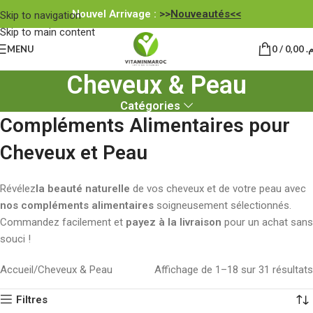
Nouvel Arrivage :
>>
Nouveautés<<
Skip to navigation
Skip to main content
MENU
0
/
0,00
.م
Cheveux & Peau
Catégories
Compléments Alimentaires pour
Cheveux et Peau
Révélez
la beauté naturelle
de vos cheveux et de votre peau avec
nos compléments alimentaires
soigneusement sélectionnés.
Commandez facilement et
payez à la livraison
pour un achat sans
souci !
Accueil
Cheveux & Peau
Affichage de 1–18 sur 31 résultats
Filtres