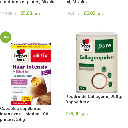
cicatrices et plaies, Mivolis
ml, Mivolis
95,00
د.م.
65,00
د.م.
149,00
د.م.
89,00
د.م.
AJOUTER AU PANIER
AJOUTER AU PANIER
-15%
Poudre de Collagène, 200g,
Doppelherz
Capsules capillaires
279,00
د.م.
intensives + biotine 100
pièces, 58 g
AJOUTER AU PANIER