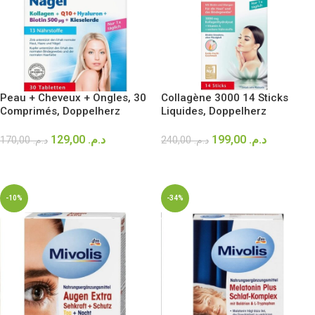
Peau + Cheveux + Ongles, 30
Collagène 3000 14 Sticks
Comprimés, Doppelherz
Liquides, Doppelherz
129,00
د.م.
199,00
د.م.
170,00
د.م.
240,00
د.م.
AJOUTER AU PANIER
AJOUTER AU PANIER
-10%
-34%