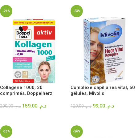
-21%
-23%
Collagène 1000, 30
Complexe capillaires vital, 60
comprimés, Doppelherz
gélules, Mivolis
159,00
د.م.
99,00
د.م.
200,00
د.م.
129,00
د.م.
AJOUTER AU PANIER
AJOUTER AU PANIER
-30%
-26%