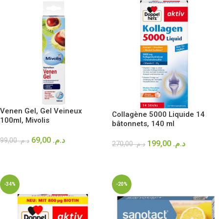
Venen Gel, Gel Veineux
Collagène 5000 Liquide 14
100ml, Mivolis
bâtonnets, 140 ml
69,00
د.م.
99,00
د.م.
199,00
د.م.
270,00
د.م.
AJOUTER AU PANIER
AJOUTER AU PANIER
-34%
-20%