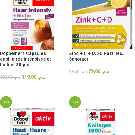
Doppelherz Capsules
Zinc + C + D, 20 Pastilles,
capillaires intensives et
Sanotact
biotine 30 pcs.
79,00
د.م.
99,00
د.م.
119,00
د.م.
180,00
د.م.
AJOUTER AU PANIER
AJOUTER AU PANIER
-24%
-17%