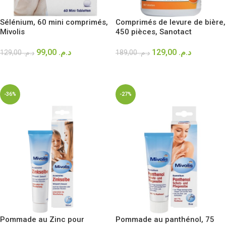
Sélénium, 60 mini comprimés,
Comprimés de levure de bière,
Mivolis
450 pièces, Sanotact
99,00
د.م.
129,00
د.م.
129,00
د.م.
189,00
د.م.
AJOUTER AU PANIER
AJOUTER AU PANIER
-36%
-27%
Pommade au Zinc pour
Pommade au panthénol, 75