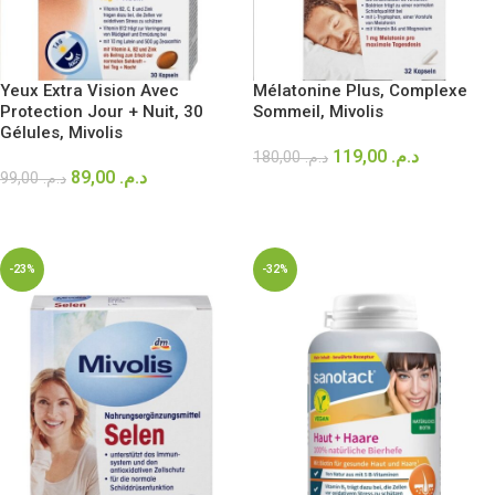
Yeux Extra Vision Avec
Mélatonine Plus, Complexe
Protection Jour + Nuit, 30
Sommeil, Mivolis
Gélules, Mivolis
119,00
د.م.
180,00
د.م.
89,00
د.م.
99,00
د.م.
AJOUTER AU PANIER
AJOUTER AU PANIER
-23%
-32%