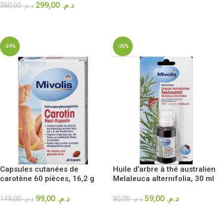
299,00
د.م.
350,00
د.م.
AJOUTER AU PANIER
-34%
-26%
Capsules cutanées de
Huile d’arbre à thé australien
carotène 60 pièces, 16,2 g
Melaleuca alternifolia, 30 ml
99,00
د.م.
59,00
د.م.
149,00
د.م.
80,00
د.م.
AJOUTER AU PANIER
AJOUTER AU PANIER