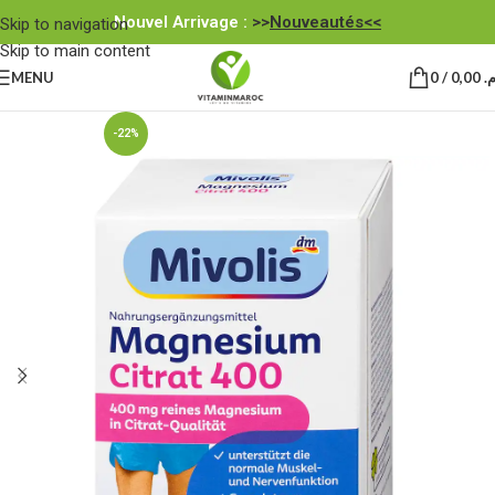
Nouvel Arrivage :
>>
Nouveautés<<
Skip to navigation
Skip to main content
MENU
0
/
0,00
.م
-22%