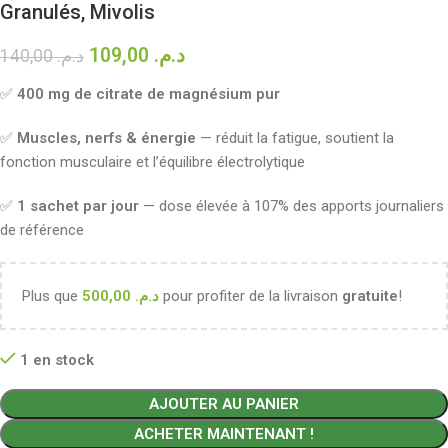
Granulés, Mivolis
109,00
د.م.
140,00
د.م.
✅
400 mg de citrate de magnésium pur
✅
Muscles, nerfs & énergie
— réduit la fatigue, soutient la
fonction musculaire et l’équilibre électrolytique
✅
1 sachet par jour
— dose élevée à 107% des apports journaliers
de référence
Plus que
500,00
د.م.
pour profiter de la livraison
gratuite
!
1 en stock
AJOUTER AU PANIER
ACHETER MAINTENANT !