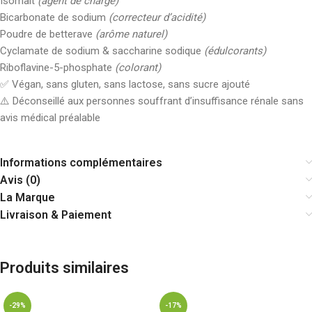
Isomalt
(agent de charge)
Bicarbonate de sodium
(correcteur d’acidité)
Poudre de betterave
(arôme naturel)
Cyclamate de sodium & saccharine sodique
(édulcorants)
Riboflavine-5-phosphate
(colorant)
✅ Végan, sans gluten, sans lactose, sans sucre ajouté
⚠️ Déconseillé aux personnes souffrant d’insuffisance rénale sans
avis médical préalable
Informations complémentaires
Avis (0)
La Marque
Livraison & Paiement
Produits similaires
-29%
-17%