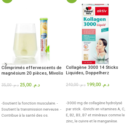
Collagène 3000 14 Sticks
Comprimés effervescents de
Liquides, Doppelherz
magnésium 20 pièces, Mivolis
199,00
د.م.
25,00
د.م.
240,00
د.م.
35,00
د.م.
AJOUTER AU PANIER
AJOUTER AU PANIER
-3000 mg de collagène hydrolysé
-Soutient la fonction musculaire. -
par stick. -Enrichi en vitamines A, C,
Soutient la transmission nerveuse. -
E, B2, B3, B7 et minéraux comme le
Contribue à la santé des os.
zinc, le cuivre et le manganèse.