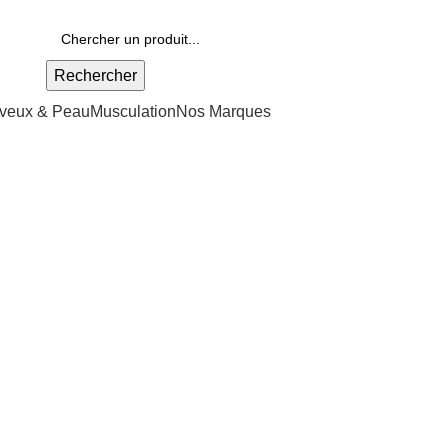
Nouvel Arrivage :
>>
Nouveau
Rechercher
veux & Peau
Musculation
Nos Marques