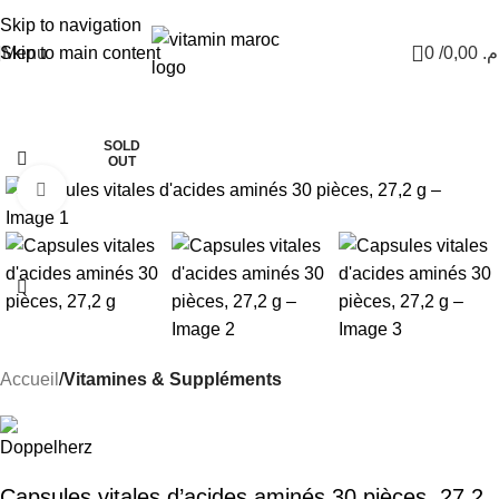
Nouvel Arrivage :
>>
Nouveautés<<
Skip to navigation
Skip to main content
Menu
0
/
0,00
.م
-23%
SOLD
OUT
Click to enlarge
Accueil
Vitamines & Suppléments
Capsules vitales d’acides aminés 30 pièces, 27,2