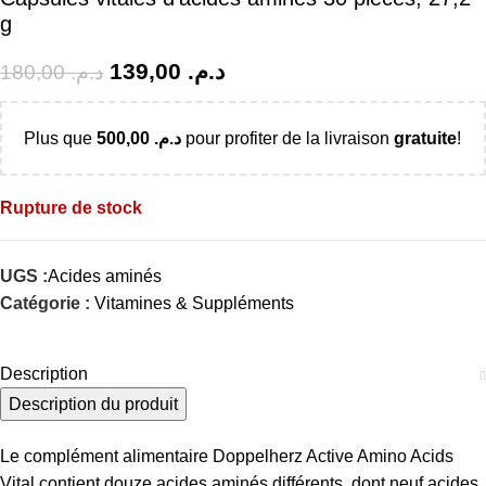
g
139,00
د.م.
180,00
د.م.
Plus que
500,00
د.م.
pour profiter de la livraison
gratuite
!
Rupture de stock
UGS :
Acides aminés
Catégorie :
Vitamines & Suppléments
Description
Description du produit
Le complément alimentaire Doppelherz Active Amino Acids
Vital contient douze acides aminés différents, dont neuf acides