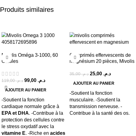
Produits similaires
-17%
-29%
Mivolis Oméga 3-1000, 60
Comprimés effervescents de
Gélules
magnésium 20 pièces, Mivolis
25,00
د.م.
35,00
د.م.
99,00
د.م.
119,00
د.م.
AJOUTER AU PANIER
AJOUTER AU PANIER
-Soutient la fonction
-Soutient la fonction
musculaire. -Soutient la
cardiaque normale grâce à
transmission nerveuse. -
EPA et DHA
. -Contribue à la
Contribue à la santé des os.
protection des cellules contre
le stress oxydatif avec la
vitamine E
. -Riche en
acides