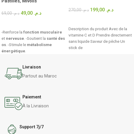
Pastilles, Mivolis
199,00
د.م.
270,00
د.م.
49,00
د.م.
69,00
د.م.
AJOUTER AU PANIER
AJOUTER AU PANIER
Description du produit Avec de la
-Renforce la
fonction musculaire
vitamine C et D Prendre directement
et
nerveuse
. -Soutient la
santé des
sans liquide Saveur de pêche Un
os
. -Stimule le
métabolisme
stick de
énergétique
.
Livraison
Partout au Maroc
Paiement
À la Livraison
Support 7j/7