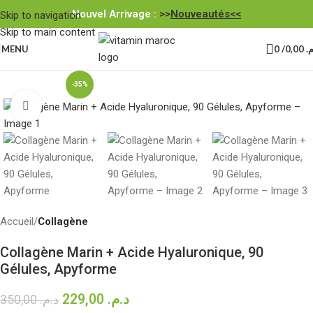
Nouvel Arrivage :
>>
Nouveautés<<
Skip to navigation
Skip to main content
MENU
0
/
0,00
.م
-35%
Click to enlarge
Accueil
Collagène
Collagène Marin + Acide Hyaluronique, 90
Gélules, Apyforme
229,00
د.م.
350,00
د.م.