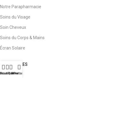
Notre Parapharmacie
Soins du Visage
Soin Cheveux
Soins du Corps & Mains
Écran Solaire
LIENS UTILES
ccueil
Boutique
Panier
Whatsapp
À Propos
Nous Contacter
Nos Marques
Notre Blog
Garantie et Politique de Remboursement
Copyright 2026 ©
VitaminMaroc
by :
NassimSEO