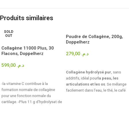
Produits similaires
SOLD
OUT
Poudre de Collagène, 200g,
Doppelherz
Collagène 11000 Plus, 30
Flacons, Doppelherz
279,00
د.م.
AJOUTER AU PANIER
599,00
د.م.
Collagène hydrolysé pur
, sans
LIRE LA SUITE
additifs, idéal pour
la peau, les
-la vitamine C contribue à la
articulations et les os
. Se mélange
formation normale de collagène
facilement dans l'eau, le thé, le café
pour une fonction normale du
ou les smoothies.
cartilage. -Plus 11 g d'hydrolysat de
collagène et 100 mg de sulfate de
chondroïtine. -Flacon buvable au
goût savoureux de fruits des bois.