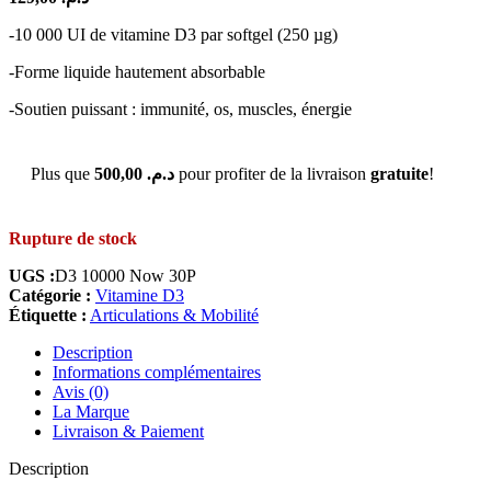
-10 000 UI de vitamine D3 par softgel (250 µg)
-Forme liquide hautement absorbable
-Soutien puissant : immunité, os, muscles, énergie
Plus que
500,00
د.م.
pour profiter de la livraison
gratuite
!
Rupture de stock
UGS :
D3 10000 Now 30P
Catégorie :
Vitamine D3
Étiquette :
Articulations & Mobilité
Description
Informations complémentaires
Avis (0)
La Marque
Livraison & Paiement
Description