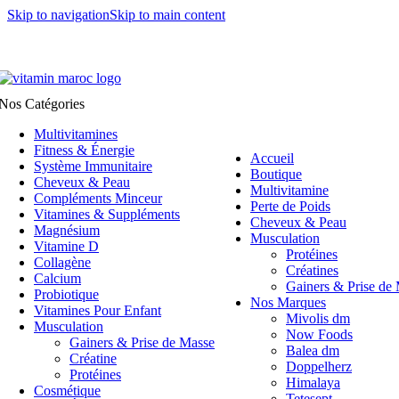
Skip to navigation
Skip to main content
Plus de 500 dh d'achats = Livraison 0 dh.
Nos Catégories
Multivitamines
Fitness & Énergie
Accueil
Système Immunitaire
Boutique
Cheveux & Peau
Multivitamine
Compléments Minceur
Perte de Poids
Vitamines & Suppléments
Cheveux & Peau
Magnésium
Musculation
Vitamine D
Protéines
Collagène
Créatines
Calcium
Gainers & Prise de
Probiotique
Nos Marques
Vitamines Pour Enfant
Mivolis dm
Musculation
Now Foods
Gainers & Prise de Masse
Balea dm
Créatine
Doppelherz
Protéines
Himalaya
Cosmétique
Tetesept