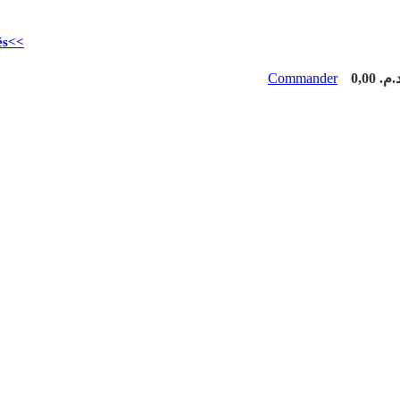
és<<
Commander
0,00
د.م