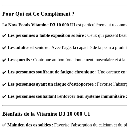
Pour Qui est Ce Complément ?
La
Now Foods Vitamine D3 10 000 UI
est particulièrement recomm
✔️
Les personnes à faible exposition solaire
: Ceux qui passent beauc
✔️
Les adultes et seniors
: Avec l’âge, la capacité de la peau à produ
✔️
Les sportifs
: Contribue au bon fonctionnement musculaire et à la r
✔️
Les personnes souffrant de fatigue chronique
: Une carence en v
✔️
Les personnes ayant un risque d’ostéoporose
: Favorise l’absorp
✔️
Les personnes souhaitant renforcer leur système immunitaire
:
Bienfaits de la Vitamine D3 10 000 UI
✅
Maintien des os solides
: Favorise l’absorption du calcium et du ph