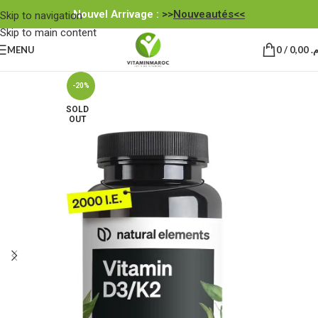
Nouvel Arrivage :
>>
Nouveautés<<
Skip to navigation
Skip to main content
MENU
0
/
0,00
.م
-20%
SOLD
OUT