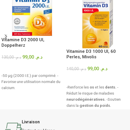
Vitamine D3 2000 UI,
Doppelherz
Vitamine D3 1000 UI, 60
99,00
د.م.
Perles, Mivolis
130,00
د.م.
AJOUTER AU PANIER
99,00
د.م.
140,00
د.م.
-50 µg (2000 I.E.) par comprimé. -
LIRE LA SUITE
Favorise une utilisation normale du
-Renforce les
os
et les
dents.
-
calcium.
Réduit le risque de maladies
neurodégénératives.
-Soutien
dans la
gestion du poids.
Livraison