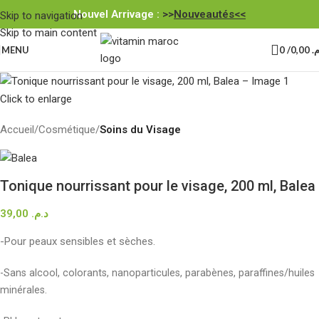
Nouvel Arrivage :
>>
Nouveautés<<
Skip to navigation
Skip to main content
MENU
0
/
0,00
.م
Click to enlarge
Accueil
Cosmétique
Soins du Visage
Tonique nourrissant pour le visage, 200 ml, Balea
39,00
د.م.
-Pour peaux sensibles et sèches.
-Sans alcool, colorants, nanoparticules, parabènes, paraffines/huiles
minérales.