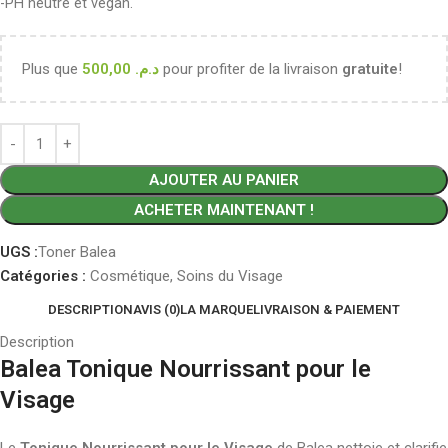
-PH neutre et vegan.
Plus que
500,00
د.م.
pour profiter de la livraison
gratuite
!
AJOUTER AU PANIER
ACHETER MAINTENANT !
UGS :
Toner Balea
Catégories :
Cosmétique
,
Soins du Visage
DESCRIPTION
AVIS (0)
LA MARQUE
LIVRAISON & PAIEMENT
Description
Balea Tonique Nourrissant pour le
Visage