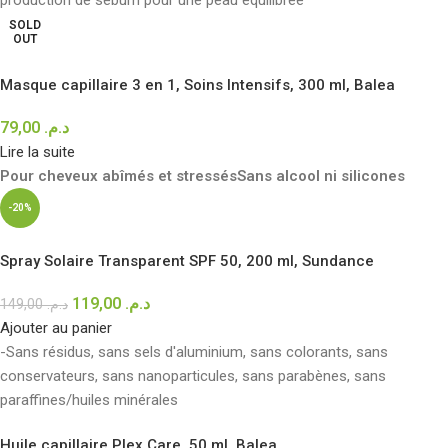
production de sébum pour une peau équilibrée
SOLD
OUT
Masque capillaire 3 en 1, Soins Intensifs, 300 ml, Balea
79,00
د.م.
Lire la suite
Pour cheveux abîmés et stressés
Sans alcool ni silicones
-20%
Spray Solaire Transparent SPF 50, 200 ml, Sundance
119,00
د.م.
149,00
د.م.
Ajouter au panier
-Sans résidus, sans sels d'aluminium, sans colorants, sans
conservateurs, sans nanoparticules, sans parabènes, sans
paraffines/huiles minérales
Huile capillaire Plex Care, 50 ml, Balea