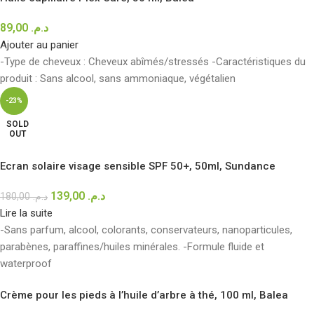
89,00
د.م.
Ajouter au panier
-Type de cheveux : Cheveux abîmés/stressés -Caractéristiques du
produit : Sans alcool, sans ammoniaque, végétalien
-23%
SOLD
OUT
Ecran solaire visage sensible SPF 50+, 50ml, Sundance
139,00
د.م.
180,00
د.م.
Lire la suite
-Sans parfum, alcool, colorants, conservateurs, nanoparticules,
parabènes, paraffines/huiles minérales. -Formule fluide et
waterproof
Crème pour les pieds à l’huile d’arbre à thé, 100 ml, Balea