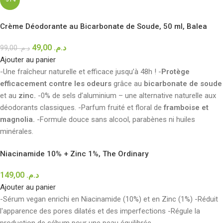
Crème Déodorante au Bicarbonate de Soude, 50 ml, Balea
49,00
د.م.
99,00
د.م.
Ajouter au panier
-Une fraîcheur naturelle et efficace jusqu’à 48h ! -
Protège
efficacement contre les odeurs
grâce au
bicarbonate de soude
et au
zinc.
-0% de sels d’aluminium – une alternative naturelle aux
déodorants classiques. -Parfum fruité et floral de
framboise et
magnolia.
-Formule douce sans alcool, parabènes ni huiles
minérales.
Niacinamide 10% + Zinc 1%, The Ordinary
149,00
د.م.
Ajouter au panier
-Sérum vegan enrichi en Niacinamide (10%) et en Zinc (1%) -Réduit
l'apparence des pores dilatés et des imperfections -Régule la