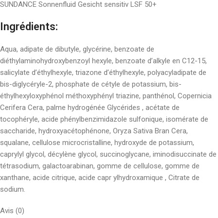
SUNDANCE Sonnenfluid Gesicht sensitiv LSF 50+
Ingrédients:
Aqua, adipate de dibutyle, glycérine, benzoate de
diéthylaminohydroxybenzoyl hexyle, benzoate d’alkyle en C12-15,
salicylate d’éthylhexyle, triazone d’éthylhexyle, polyacyladipate de
bis-diglycéryle-2, phosphate de cétyle de potassium, bis-
éthylhexyloxyphénol méthoxyphényl triazine, panthénol, Copernicia
Cerifera Cera, palme hydrogénée Glycérides , acétate de
tocophéryle, acide phénylbenzimidazole sulfonique, isomérate de
saccharide, hydroxyacétophénone, Oryza Sativa Bran Cera,
squalane, cellulose microcristalline, hydroxyde de potassium,
caprylyl glycol, décylène glycol, succinoglycane, iminodisuccinate de
tétrasodium, galactoarabinan, gomme de cellulose, gomme de
xanthane, acide citrique, acide capr ylhydroxamique , Citrate de
sodium.
Avis (0)