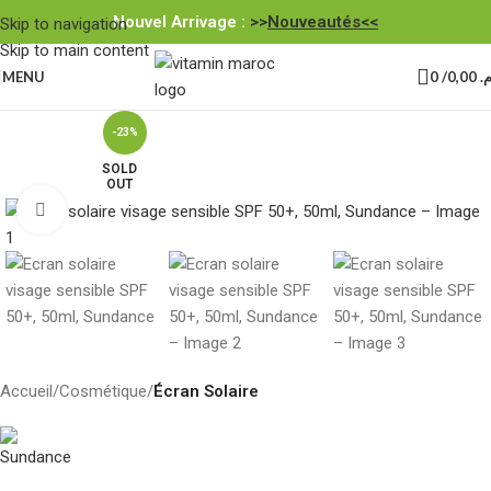
Nouvel Arrivage :
>>
Nouveautés<<
Skip to navigation
Skip to main content
MENU
0
/
0,00
.م
-23%
SOLD
OUT
Click to enlarge
Accueil
Cosmétique
Écran Solaire