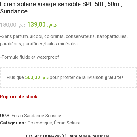
Ecran solaire visage sensible SPF 50+, 50ml,
Sundance
139,00
د.م.
180,00
د.م.
-Sans parfum, alcool, colorants, conservateurs, nanoparticules,
parabènes, paraffines/huiles minérales.
-Formule fluide et waterproof
Plus que
500,00
د.م.
pour profiter de la livraison
gratuite
!
Rupture de stock
UGS :
Ecran Sandance Sensitiv
Catégories :
Cosmétique
,
Écran Solaire
DESCRIPTION
AVIS (0)
LIVRAISON & PAIEMENT