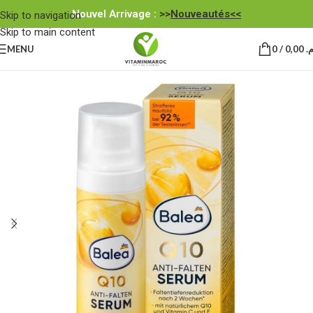
Nouvel Arrivage :
>>
Nouveautés<<
Skip to navigation
Skip to main content
MENU
0
/
0,00
.م