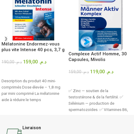
Mélatonine Endormez-vous
plus vite Intense 40 pcs, 3,7 g
Complexe Actif Homme, 30
Capsules, Mivolis
159,00
د.م.
190,00
د.م.
119,00
د.م.
AJOUTER AU PANIER
159,00
د.م.
Description du produit 40 mini-
LIRE LA SUITE
comprimés Dose élevée – 1,8 mg
✅ Zinc — soutien de la
par mini comprimé La mélatonine
testostérone & de la fertilité. ✅
aide à réduire le temps
Sélénium — production de
spermatozoïdes. ✅ Vitamines B6,
B12 & C — trio anti-fatigue. ✅ Huile
de pépins de courge, L-carnitine &
Livraison
astaxanthine