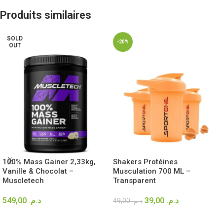
Produits similaires
SOLD
-20%
OUT
100% Mass Gainer 2,33kg,
Shakers Protéines
Vanille & Chocolat –
Musculation 700 ML –
Muscletech
Transparent
549,00
د.م.
39,00
د.م.
49,00
د.م.
CHOIX DES OPTIONS
AJOUTER AU PANIER