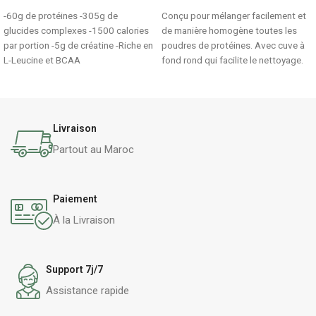
-60g de protéines -305g de
Conçu pour mélanger facilement et
glucides complexes -1500 calories
de manière homogène toutes les
par portion -5g de créatine -Riche en
poudres de protéines. Avec cuve à
L-Leucine et BCAA
fond rond qui facilite le nettoyage.
Avec lien permettant que le
bouchon reste solidaire du shaker
limitant ainsi le risque de perte.
Livraison
Partout au Maroc
Paiement
À la Livraison
Support 7j/7
Assistance rapide