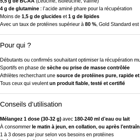
5,5 g de BCAA
(Leucine, Isoleucine, Valine)
4 g de glutamine
: l’acide aminé phare pour la récupération
Moins de
1,5 g de glucides
et
1 g de lipides
Avec un taux de protéines supérieur à
80 %
, Gold Standard est
Pour qui ?
Débutants ou confirmés souhaitant optimiser la récupération m
Sportifs en phase de
sèche ou prise de masse contrôlée
Athlètes recherchant une
source de protéines pure, rapide et
Tous ceux qui veulent
un produit fiable, testé et certifié
Conseils d’utilisation
Mélangez 1 dose (30-32 g)
avec
180-240 ml d’eau ou lait
À consommer
le matin à jeun, en collation, ou après l’entra
1 à 3 doses par jour selon vos besoins en protéines