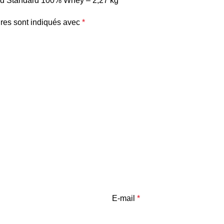
Gold Standard 100% Whey – 2,27 kg”
res sont indiqués avec
*
E-mail
*