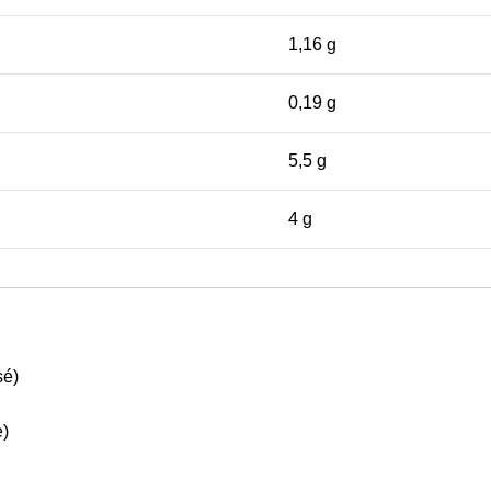
1,16 g
0,19 g
5,5 g
4 g
sé)
e)