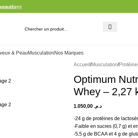
veautés<<
veux & Peau
Musculation
Nos Marques
Accueil
Musculation
Protéine
Optimum Nutr
Whey – 2,27 
1.050,00
د.م.
-24 g de protéines de lactos
-Faible en sucres (0,7 g) et en
-5,5 g de BCAA et 4 g de glu