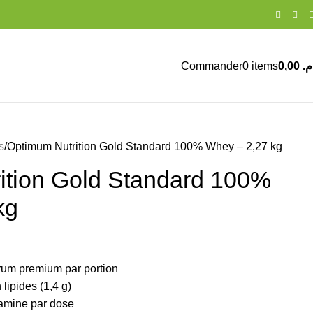
Commander
0
items
0,00
.م
s
Optimum Nutrition Gold Standard 100% Whey – 2,27 kg
ition Gold Standard 100%
kg
érum premium par portion
 lipides (1,4 g)
tamine par dose