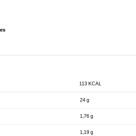
tes
113 KCAL
24 g
1,76 g
1,19 g