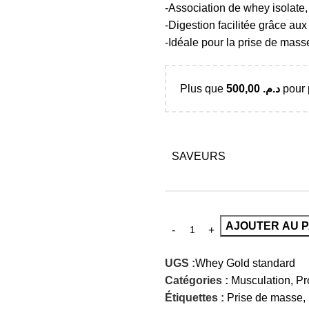
-Association de whey isolate,
-Digestion facilitée grâce a
-Idéale pour la prise de mass
Plus que
500,00
د.م.
pour p
SAVEURS
AJOUTER AU P
UGS :
Whey Gold standard
Catégories :
Musculation
,
Pr
Étiquettes :
Prise de masse
,