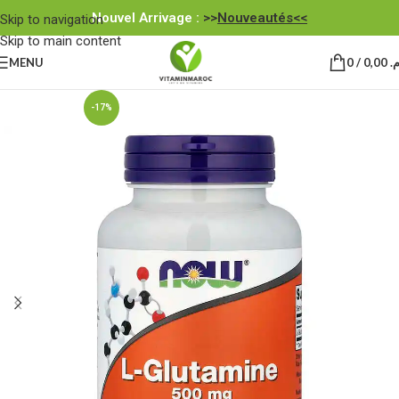
Nouvel Arrivage :
>>
Nouveautés<<
Skip to navigation
Skip to main content
MENU
0
/
0,00
.م
-17%