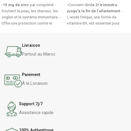
-
15 mg de zinc
par comprimé. -
-Convient dès
le 2ᵉ trimestre
Soutient la peau, les cheveux, les
jusqu’à la fin de l’allaitement
. -
ongles et le système immunitaire. -
L'acide folique, une forme de
Offre une protection contre le
vitamine B9, est essentiel pour
stress oxydatif
.
prévenir les défauts du tube
neural chez le bébé
. -400 µg
d'acide folique et les acides gras
Livraison
oméga-3 DHA
et EPA.
Partout au Maroc
Paiement
À la Livraison
Support 7j/7
Assistance rapide
100% Authentique