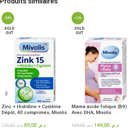
Produits similaires
-32%
-12%
SOLD
SOLD
OUT
OUT
Zinc + Histidine + Cystéine
Mama acide folique (B9)
Dépôt, 40 comprimés, Mivolis
Avec DHA, Mivolis
89,00
د.م.
149,00
د.م.
130,00
د.م.
169,00
د.م.
LIRE LA SUITE
LIRE LA SUITE