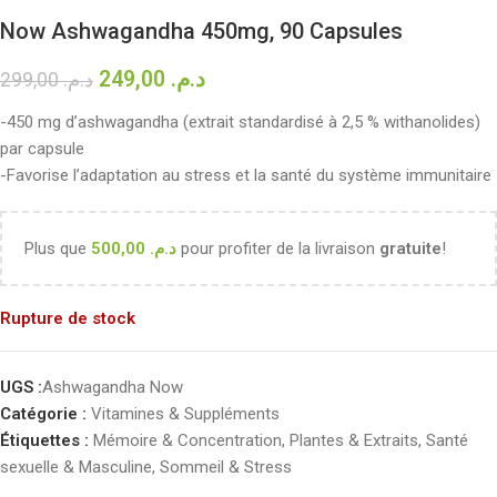
Now Ashwagandha 450mg, 90 Capsules
249,00
د.م.
299,00
د.م.
-450 mg d’ashwagandha (extrait standardisé à 2,5 % withanolides)
par capsule
-Favorise l’adaptation au stress et la santé du système immunitaire
Plus que
500,00
د.م.
pour profiter de la livraison
gratuite
!
Rupture de stock
UGS :
Ashwagandha Now
Catégorie :
Vitamines & Suppléments
Étiquettes :
Mémoire & Concentration
,
Plantes & Extraits
,
Santé
sexuelle & Masculine
,
Sommeil & Stress