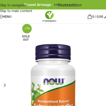
Nouvel Arrivage :
>>
Nouveautés<<
Skip to navigation
Skip to main content
MENU
0
/
0,00
.م
-17%
SOLD
OUT