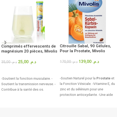
Citrouille Sabal, 90 Gélules,
Comprimés effervescents de
Pour la Prostate, Mivolis
magnésium 20 pièces, Mivolis
139,00
د.م.
25,00
د.م.
170,00
د.م.
35,00
د.م.
AJOUTER AU PANIER
AJOUTER AU PANIER
-Soutien Naturel pour la
Prostate
et
-Soutient la fonction musculaire. -
la Fonction Vésicale. -Vitamine E, du
Soutient la transmission nerveuse. -
zinc et du sélénium pour une
Contribue à la santé des os.
protection antioxydante. -Une aide
naturelle en cas de
fuites
urinaires.