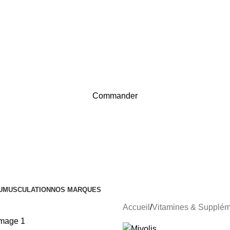
Nouvel Arrivage :
>>
Nouveautés<<
Nouvel Arrivage :
>>
Nouveautés<<
Commander
U
MUSCULATION
NOS MARQUES
Accueil
Vitamines & Supplém