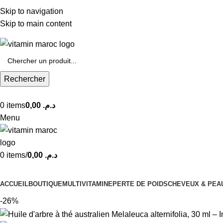
Plus de 500 dh d'achats = Livraison 0 dh.
Skip to navigation
Skip to main content
Rechercher
0
items
0,00
د.م.
Menu
0
items
/
0,00
د.م.
Nos Catégories
ACCUEIL
BOUTIQUE
MULTIVITAMINE
PERTE DE POIDS
CHEVEUX & PEA
-26%