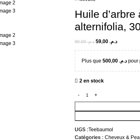
Huile d’arbre
alternifolia, 3
59,00
د.م.
80,00
د.م.
Plus que
500,00
د.م.
pour p
2 en stock
UGS :
Teebaumol
Catégories :
Cheveux & Pea