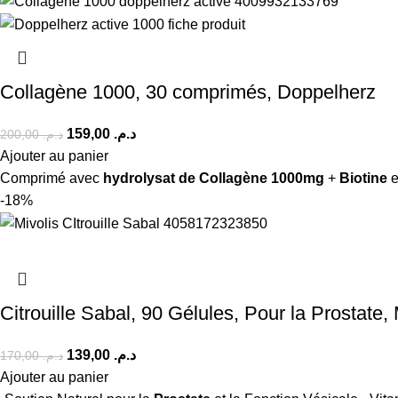
Collagène 1000, 30 comprimés, Doppelherz
159,00
د.م.
200,00
د.م.
Ajouter au panier
Comprimé avec
hydrolysat de Collagène 1000mg
+
Biotine
e
-18%
Citrouille Sabal, 90 Gélules, Pour la Prostate, 
139,00
د.م.
170,00
د.م.
Ajouter au panier