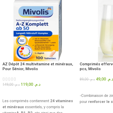
AZ Dépôt 24 multivitamine et minéraux,
Comprimés efferve
Pour Sénior, Mivolis
pcs, Mivolis
49,00
د.م
89,00
د.م.
119,00
د.م.
149,00
د.م.
AJOUTER AU PANIE
AJOUTER AU PANIER
-Combinaison de zin
Les comprimés contiennent
24 vitamines
pour
renforcer le 
et minéraux
essentiels, y compris la