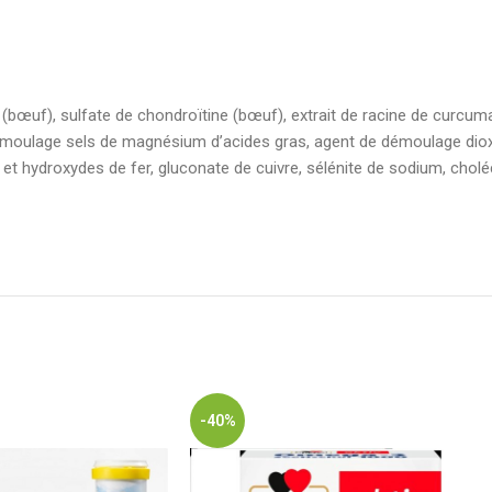
(bœuf), sulfate de chondroïtine (bœuf), extrait de racine de curcum
moulage sels de magnésium d’acides gras, agent de démoulage dioxy
t hydroxydes de fer, gluconate de cuivre, sélénite de sodium, choléc
-40%