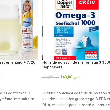
Huile de poisson de mer oméga 3 100
scents Zinc + C, 20
Doppelherz
149,00
د.م.
.
250,00
د.م.
AJOUTER AU PANIER
R
-Gélules contenant de l'huile de poisson 
c et de vitamine C
mer riche en acides gras
oméga-3 EPA
et
système immunitaire.
DHA
, essentiels pour la
santé du cœur
e