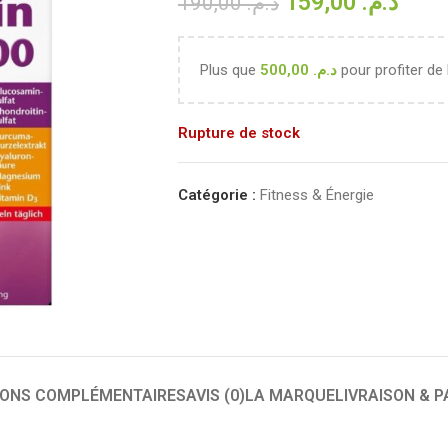
159,00
د.م.
190,00
د.م.
Plus que
500,00
د.م.
pour profiter de 
Rupture de stock
Catégorie :
Fitness & Énergie
IONS COMPLÉMENTAIRES
AVIS (0)
LA MARQUE
LIVRAISON & 