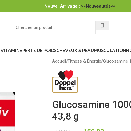
Nouvel Arrivage :
>>
Nouveautés<<
IVITAMINE
PERTE DE POIDS
CHEVEUX & PEAU
MUSCULATION
N
Accueil
Fitness & Énergie
Glucosamine 10
Glucosamine 1000
43,8 g