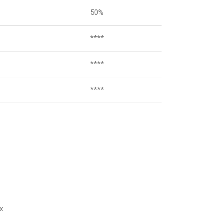
50%
****
****
****
x