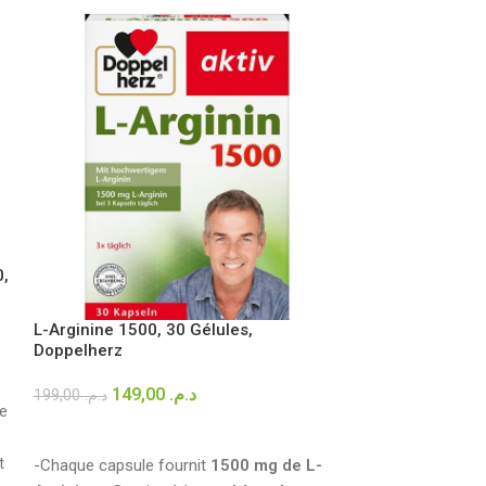
0,
Vitamine B12 50
Tetesept
L-Arginine 1500, 30 Gélules,
119,00
د.م.
Doppelherz
LIRE LA SUITE
149,00
د.م.
199,00
د.م.
de
Les sticks de vi
LIRE LA SUITE
tetesept contien
t
vitamine B12
-Chaque capsule fournit
1500 mg de L-