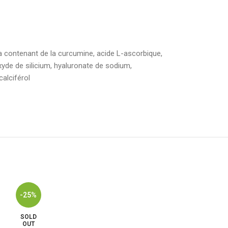
a contenant de la curcumine, acide L-ascorbique,
de de silicium, hyaluronate de sodium,
alciférol
SOLD
-25%
OUT
SOLD
OUT