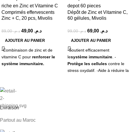
Comprimés effervescents
Dépôt de Zinc et Vitamine C,
Zinc + C, 20 pcs, Mivolis
60 gélules, Mivolis
49,00
د.م.
69,00
د.م.
89,00
د.م.
99,00
د.م.
AJOUTER AU PANIER
AJOUTER AU PANIER
-Combinaison de zinc et de
-Soutient efficacement
vitamine C pour
renforcer le
le
système immunitaire
. -
système immunitaire.
Protège les cellules
contre le
stress oxydatif. -Aide à réduire la
fatigue et l’épuisement
.
Livraison
Partout au Maroc