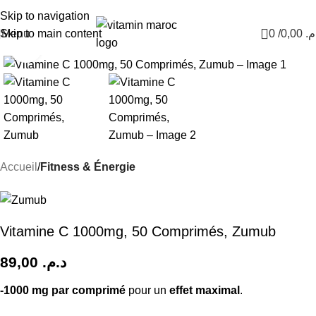
Nouvel Arrivage :
>>
Nouveautés<<
Skip to navigation
Skip to main content
Menu
0
/
0,00
.م
Click to enlarge
Accueil
Fitness & Énergie
Vitamine C 1000mg, 50 Comprimés, Zumub
89,00
د.م.
-1000 mg par comprimé
pour un
effet maximal
.