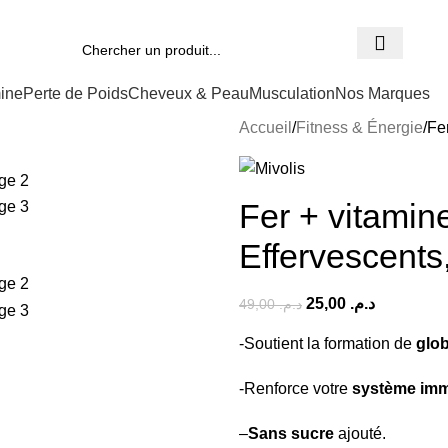
Nouvel Arrivage :
>>
Nouveautés<
mine
Perte de Poids
Cheveux & Peau
Musculation
Nos Marques
Accueil
Fitness & Énergie
Fe
Fer + vitami
Effervescents,
25,00
د.م.
49,00
د.م.
-Soutient la formation de
glo
-Renforce votre
système imm
–
Sans sucre
ajouté.