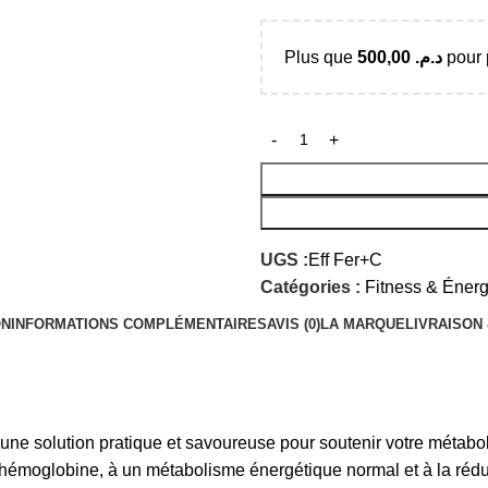
Plus que
500,00
د.م.
pour p
UGS :
Eff Fer+C
Catégories :
Fitness & Énerg
ON
INFORMATIONS COMPLÉMENTAIRES
AVIS (0)
LA MARQUE
LIVRAISON
 une solution pratique et savoureuse pour soutenir votre métabol
’hémoglobine, à un métabolisme énergétique normal et à la réduct