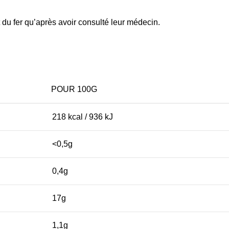
 fer qu’après avoir consulté leur médecin.
POUR 100G
218 kcal / 936 kJ
<0,5g
0,4g
17g
1,1g