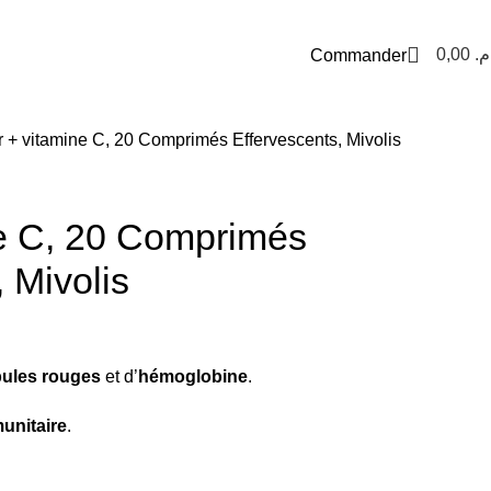
<
0,00
.م
Commander
r + vitamine C, 20 Comprimés Effervescents, Mivolis
ne C, 20 Comprimés
 Mivolis
bules rouges
et d’
hémoglobine
.
unitaire
.