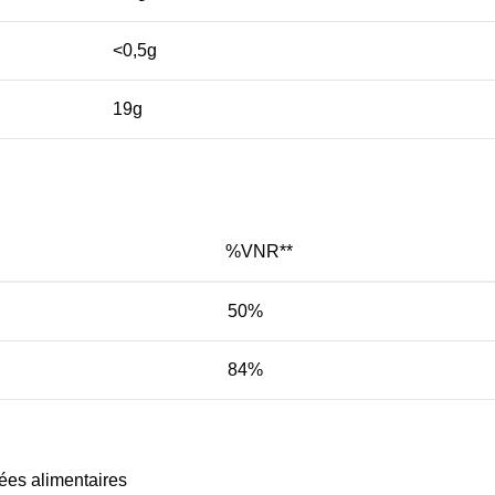
<0,5g
19g
%VNR**
50%
84%
rées alimentaires