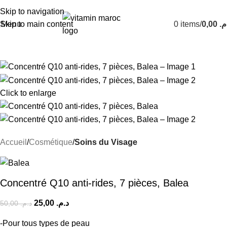
Nouvel Arrivage :
>>
Nouveautés<<
Skip to navigation
Skip to main content
Menu
0
items
/
0,00
.م
-50%
Click to enlarge
Accueil
Cosmétique
Soins du Visage
Concentré Q10 anti-rides, 7 pièces, Balea
25,00
د.م.
50,00
د.م.
-Pour tous types de peau