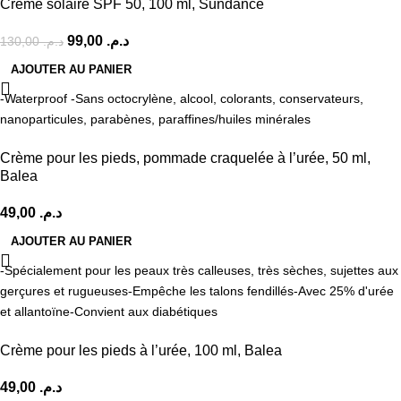
Crème solaire SPF 50, 100 ml, Sundance
99,00
د.م.
130,00
د.م.
AJOUTER AU PANIER
-Waterproof -Sans octocrylène, alcool, colorants, conservateurs,
nanoparticules, parabènes, paraffines/huiles minérales
Crème pour les pieds, pommade craquelée à l’urée, 50 ml,
Balea
49,00
د.م.
AJOUTER AU PANIER
-Spécialement pour les peaux très calleuses, très sèches, sujettes aux
gerçures et rugueuses
-Empêche les talons fendillés
-Avec 25% d'urée
et allantoïne
-Convient aux diabétiques
Crème pour les pieds à l’urée, 100 ml, Balea
49,00
د.م.