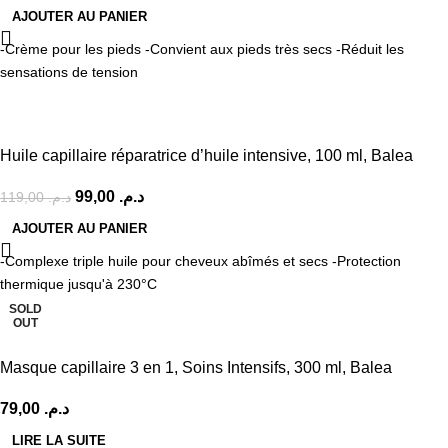
AJOUTER AU PANIER
-Crème pour les pieds -Convient aux pieds très secs -Réduit les
sensations de tension
-17%
Huile capillaire réparatrice d’huile intensive, 100 ml, Balea
99,00
د.م.
119,00
د.م.
AJOUTER AU PANIER
-Complexe triple huile pour cheveux abîmés et secs -Protection
thermique jusqu'à 230°C
SOLD
OUT
Masque capillaire 3 en 1, Soins Intensifs, 300 ml, Balea
79,00
د.م.
LIRE LA SUITE