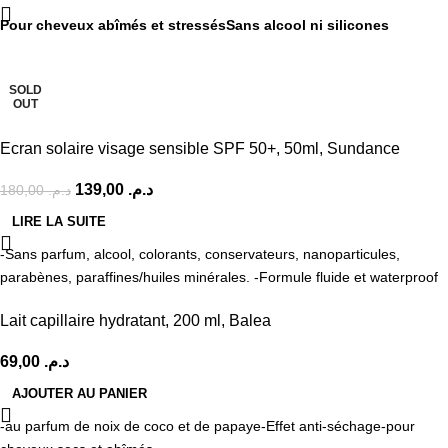
Pour cheveux abîmés et stressés
Sans alcool ni silicones
-23%
SOLD
OUT
Ecran solaire visage sensible SPF 50+, 50ml, Sundance
139,00
د.م.
180,00
د.م.
LIRE LA SUITE
-Sans parfum, alcool, colorants, conservateurs, nanoparticules,
parabènes, paraffines/huiles minérales. -Formule fluide et waterproof
Lait capillaire hydratant, 200 ml, Balea
69,00
د.م.
AJOUTER AU PANIER
-au parfum de noix de coco et de papaye
-Effet anti-séchage
-pour