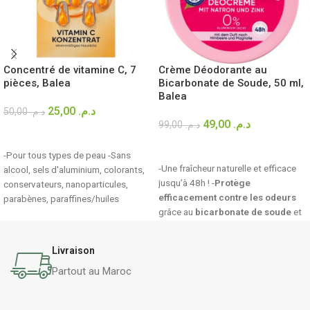
Concentré de vitamine C, 7
Crème Déodorante au
pièces, Balea
Bicarbonate de Soude, 50 ml,
Balea
25,00
د.م.
50,00
د.م.
49,00
د.م.
99,00
د.م.
AJOUTER AU PANIER
AJOUTER AU PANIER
-Pour tous types de peau -Sans
-Une fraîcheur naturelle et efficace
alcool, sels d'aluminium, colorants,
jusqu’à 48h ! -
Protège
conservateurs, nanoparticules,
efficacement contre les odeurs
parabènes, paraffines/huiles
grâce au
bicarbonate de soude
et
minérales
au
zinc.
-0% de sels d’aluminium –
une alternative naturelle aux
Livraison
déodorants classiques. -Parfum
fruité et floral de
framboise et
Partout au Maroc
magnolia.
-Formule douce sans
alcool, parabènes ni huiles