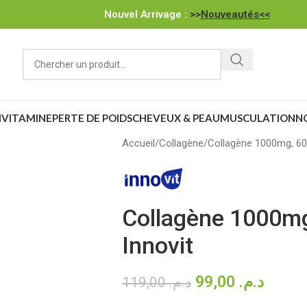
Nouvel Arrivage :
>>
Nouveautés<<
IVITAMINE
PERTE DE POIDS
CHEVEUX & PEAU
MUSCULATION
N
Accueil
Collagène
Collagène 1000mg, 60
Collagène 1000m
Innovit
99,00
د.م.
119,00
د.م.