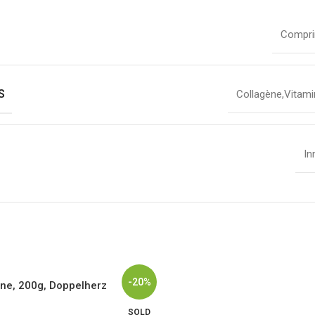
Compr
S
Collagène
,
Vitami
In
-20%
ne, 200g, Doppelherz
SOLD