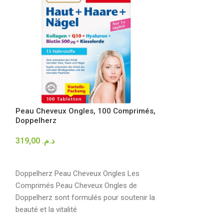
Peau Cheveux Ongles, 100 Comprimés,
Doppelherz
Poudre de Coll
319,00
د.م.
Wehle Sports
AJOUTER AU PANIER
699,00
د.م.
Doppelherz Peau Cheveux Ongles Les
LIRE LA SUITE
Comprimés Peau Cheveux Ongles de
Doppelherz sont formulés pour soutenir la
-Collagène marin
beauté et la vitalité
qualité -Sans go
Facile à mélange