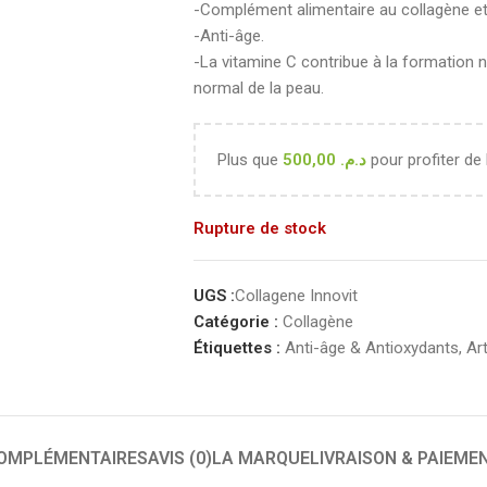
-Complément alimentaire au collagène et 
-Anti-âge.
-La vitamine C contribue à la formation
normal de la peau.
Plus que
500,00
د.م.
pour profiter de 
Rupture de stock
UGS :
Collagene Innovit
Catégorie :
Collagène
Étiquettes :
Anti-âge & Antioxydants
,
Art
COMPLÉMENTAIRES
AVIS (0)
LA MARQUE
LIVRAISON & PAIEME