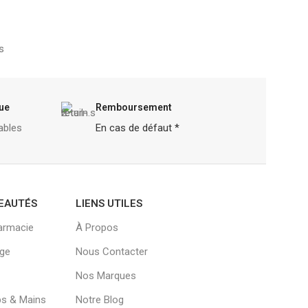
et plats -Soutien
cheveux et des o
s
ue
Remboursement
ables
En cas de défaut *
EAUTÉS
LIENS UTILES
armacie
À Propos
age
Nous Contacter
Nos Marques
ps & Mains
Notre Blog