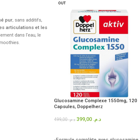
OUT
R
sé pur
, sans additifs,
es articulations et les
lement dans l'eau, le
smoothies.
Glucosamine Complexe 1550mg, 120
Capsules, Doppelherz
399,00
د.م.
499,00
د.م.
LIRE LA SUITE
-
Formule complète avec glucosamine,