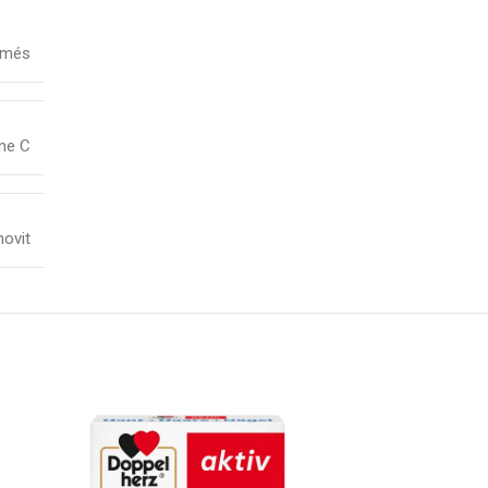
imés
ne C
novit
SOLD
OUT