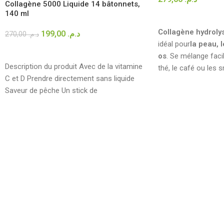
Collagène 5000 Liquide 14 bâtonnets,
140 ml
AJOUTER AU PANIE
Collagène hydroly
199,00
د.م.
270,00
د.م.
idéal pour
la peau, l
AJOUTER AU PANIER
os
. Se mélange faci
Description du produit Avec de la vitamine
thé, le café ou les 
C et D Prendre directement sans liquide
Saveur de pêche Un stick de