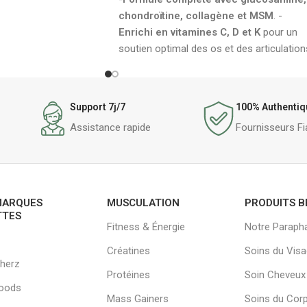
chondroïtine, collagène et MSM
. -
Enrichi en vitamines C, D et K
pour un
soutien optimal des os et des articulation
Support 7j/7
100% Authentiq
Assistance rapide
Fournisseurs Fi
MARQUES
MUSCULATION
PRODUITS B
TTES
Fitness & Énergie
Notre Paraph
Créatines
Soins du Vis
herz
Protéines
Soin Cheveux
oods
Mass Gainers
Soins du Cor