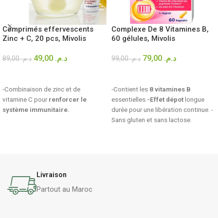
Comprimés effervescents
Complexe De 8 Vitamines B,
Zinc + C, 20 pcs, Mivolis
60 gélules, Mivolis
49,00
د.م.
79,00
د.م.
89,00
د.م.
99,00
د.م.
AJOUTER AU PANIER
AJOUTER AU PANIER
-Combinaison de zinc et de
-Contient les
8 vitamines B
vitamine C pour
renforcer le
essentielles.
-Effet dépot
longue
système immunitaire.
durée pour une libération continue. -
Sans gluten et sans lactose.
Livraison
Partout au Maroc