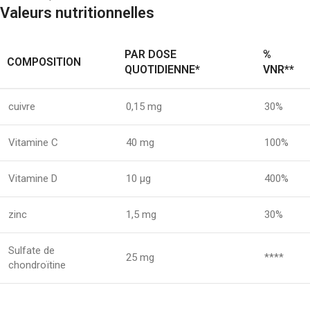
Valeurs nutritionnelles
PAR DOSE
%
COMPOSITION
QUOTIDIENNE*
VNR**
cuivre
0,15 mg
30%
Vitamine C
40 mg
100%
Vitamine D
10 µg
400%
zinc
1,5 mg
30%
Sulfate de
25 mg
****
chondroïtine