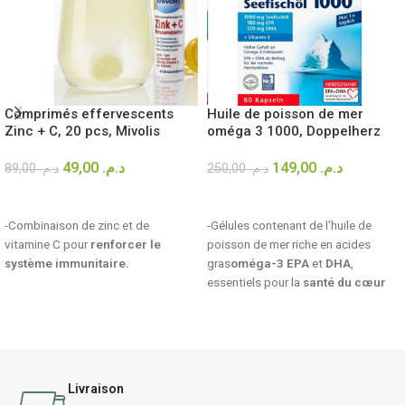
Huile de poisson de mer
Comprimés effervescents
oméga 3 1000, Doppelherz
Zinc + C, 20 pcs, Mivolis
149,00
د.م.
49,00
د.م.
250,00
د.م.
89,00
د.م.
AJOUTER AU PANIER
AJOUTER AU PANIER
-Gélules contenant de l'huile de
-Combinaison de zinc et de
poisson de mer riche en acides
vitamine C pour
renforcer le
gras
oméga-3 EPA
et
DHA
,
système immunitaire.
essentiels pour la
santé du cœur
et du
cerveau
.
Livraison