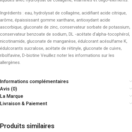
liquides avec hydrolysat de collagène, vitamines et oligo-éléments.
Ingrédients : eau, hydrolysat de collagène, acidifiant acide citrique,
arôme, épaississant gomme xanthane, antioxydant acide
ascorbique, gluconate de zinc, conservateur sorbate de potassium,
conservateur benzoate de sodium, DL -acétate d’alpha-tocophérol,
nicotinamide, gluconate de manganèse, édulcorant acésulfame K,
édulcorants sucralose, acétate de rétinyle, gluconate de cuivre,
ribolfavine, D-biotine Veuillez noter les informations sur les
allergènes.
Informations complémentaires
Avis (0)
La Marque
Livraison & Paiement
Produits similaires