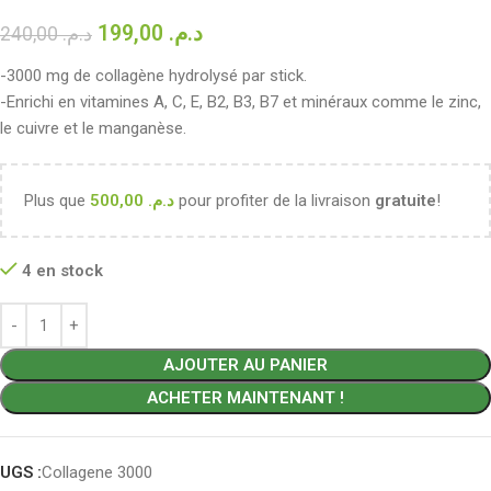
199,00
د.م.
240,00
د.م.
-3000 mg de collagène hydrolysé par stick.
-Enrichi en vitamines A, C, E, B2, B3, B7 et minéraux comme le zinc,
le cuivre et le manganèse.
Plus que
500,00
د.م.
pour profiter de la livraison
gratuite
!
4 en stock
AJOUTER AU PANIER
ACHETER MAINTENANT !
UGS :
Collagene 3000