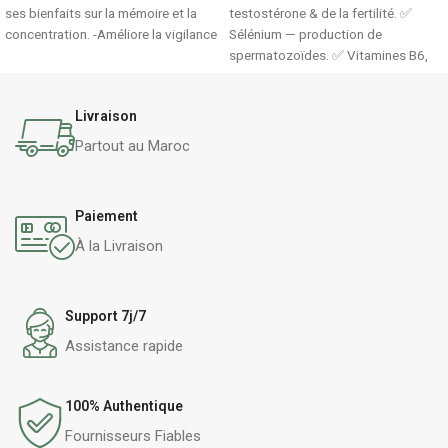
ses bienfaits sur la mémoire et la
testostérone & de la fertilité. ✅
concentration. -Améliore la vigilance
Sélénium — production de
et aide à maintenir une bonne
spermatozoïdes. ✅ Vitamines B6,
performance mentale.
B12 & C — trio anti-fatigue. ✅ Huile
de pépins de courge, L-carnitine &
Livraison
astaxanthine
Partout au Maroc
Paiement
À la Livraison
Support 7j/7
Assistance rapide
100% Authentique
Fournisseurs Fiables