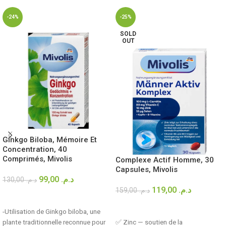
-24%
-25%
SOLD
OUT
Ginkgo Biloba, Mémoire Et
Concentration, 40
Comprimés, Mivolis
Complexe Actif Homme, 30
Capsules, Mivolis
99,00
د.م.
130,00
د.م.
119,00
د.م.
159,00
د.م.
AJOUTER AU PANIER
LIRE LA SUITE
-Utilisation de Ginkgo biloba, une
plante traditionnelle reconnue pour
✅ Zinc — soutien de la