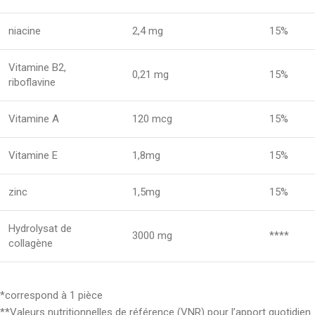
niacine
2,4 mg
15%
Vitamine B2,
0,21 mg
15%
riboflavine
Vitamine A
120 mcg
15%
Vitamine E
1,8mg
15%
zinc
1,5mg
15%
Hydrolysat de
3000 mg
****
collagène
*correspond à 1 pièce
**Valeurs nutritionnelles de référence (VNR) pour l’apport quotidien