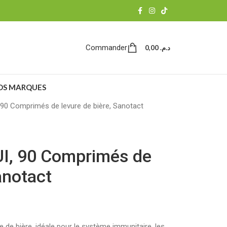
Commander
0,00
د.م.
OS MARQUES
 90 Comprimés de levure de bière, Sanotact
UI, 90 Comprimés de
anotact
 de bière, idéale pour le système immunitaire, les