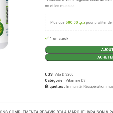
os et les muscles.
Plus que
500,00
د.م.
pour profiter de 
1 en stock
AJOUT
ACHETE
UGS :
Vita D 3200
Catégorie :
Vitamine D3
Étiquettes :
Immunité
,
Récupération mus
IONS COMPLÉMENTAIRES
AVIS (0)
LA MARQUE
LIVRAISON & 