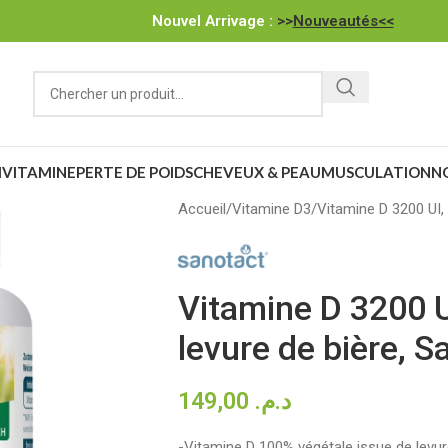
Nouvel Arrivage :
>>
Nouveautés<<
IVITAMINE
PERTE DE POIDS
CHEVEUX & PEAU
MUSCULATION
N
Accueil
Vitamine D3
Vitamine D 3200 UI,
Vitamine D 3200 
levure de bière, S
149,00
د.م.
-Vitamine D 100% végétale issue de levure