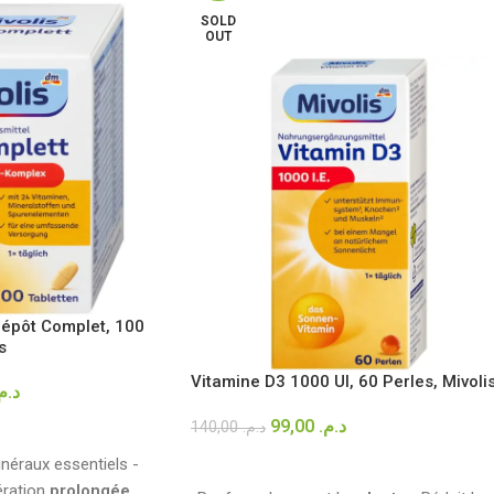
SOLD
OUT
Dépôt Complet, 100
s
Vitamine D3 1000 UI, 60 Perles, Mivoli
د..
99,00
د.م.
140,00
د.م.
R
LIRE LA SUITE
néraux essentiels -
ération
prolongée