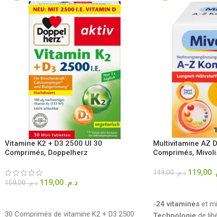
Multivitamine AZ 
Vitamine K2 + D3 2500 UI 30
Comprimés, Mivoli
Comprimés, Doppelherz
119,00
م
149,00
د.م.
119,00
د.م.
159,00
د.م.
AJOUTER AU PANIE
AJOUTER AU PANIER
-
24 vitamines
et mi
30 Comprimés de vitamine K2 + D3 2500
Technologie
de lib