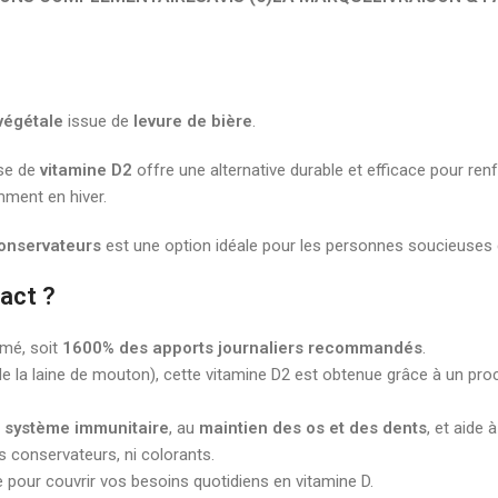
végétale
issue de
levure de bière
.
ase de
vitamine D2
offre une alternative durable et efficace pour ren
mment en hiver.
conservateurs
est une option idéale pour les personnes soucieuses d
act ?
imé, soit
1600% des apports journaliers recommandés
.
de la laine de mouton), cette vitamine D2 est obtenue grâce à un pr
 système immunitaire
, au
maintien des os et des dents
, et aide 
ns conservateurs, ni colorants.
e pour couvrir vos besoins quotidiens en vitamine D.