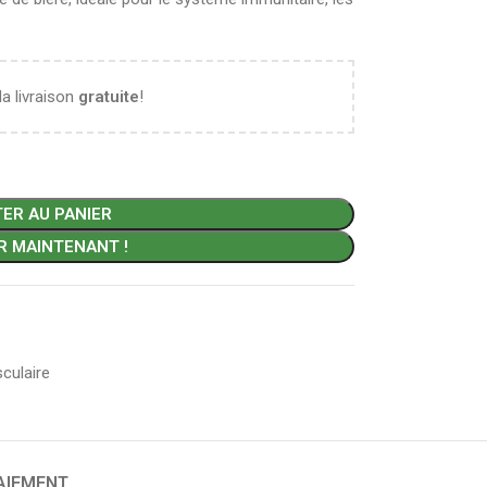
la livraison
gratuite
!
ER AU PANIER
R MAINTENANT !
culaire
PAIEMENT