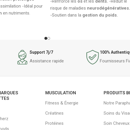
-Renforce les
os
et les
dents.
-Réduit le
ssimilation -Idéal pour
risque de maladies
neurodégénératives.
n
en nutriments.
-Soutien dans la
gestion du poids.
Support 7j/7
100% Authentiq
Assistance rapide
Fournisseurs Fi
MARQUES
MUSCULATION
PRODUITS B
TTES
Fitness & Énergie
Notre Paraph
Créatines
Soins du Vis
herz
Protéines
Soin Cheveux
oods