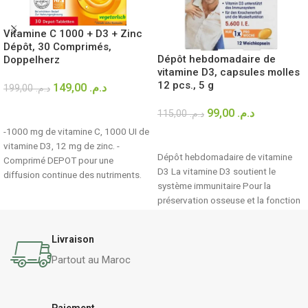
Vitamine C 1000 + D3 + Zinc
Dépôt, 30 Comprimés,
Dépôt hebdomadaire de
Doppelherz
vitamine D3, capsules molles
12 pcs., 5 g
149,00
د.م.
199,00
د.م.
AJOUTER AU PANIER
99,00
د.م.
115,00
د.م.
-1000 mg de vitamine C, 1000 UI de
LIRE LA SUITE
vitamine D3, 12 mg de zinc. -
Dépôt hebdomadaire de vitamine
Comprimé DEPOT pour une
D3 La vitamine D3 soutient le
diffusion continue des nutriments.
système immunitaire Pour la
préservation osseuse et la fonction
musculaire
Livraison
Partout au Maroc
Paiement