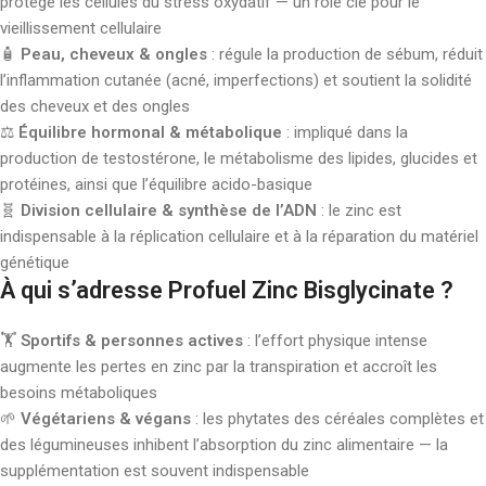
protège les cellules du stress oxydatif — un rôle clé pour le
vieillissement cellulaire
🧴
Peau, cheveux & ongles
: régule la production de sébum, réduit
l’inflammation cutanée (acné, imperfections) et soutient la solidité
des cheveux et des ongles
⚖️
Équilibre hormonal & métabolique
: impliqué dans la
production de testostérone, le métabolisme des lipides, glucides et
protéines, ainsi que l’équilibre acido-basique
🧬
Division cellulaire & synthèse de l’ADN
: le zinc est
indispensable à la réplication cellulaire et à la réparation du matériel
génétique
À qui s’adresse Profuel Zinc Bisglycinate ?
🏋️
Sportifs & personnes actives
: l’effort physique intense
augmente les pertes en zinc par la transpiration et accroît les
besoins métaboliques
🌱
Végétariens & végans
: les phytates des céréales complètes et
des légumineuses inhibent l’absorption du zinc alimentaire — la
supplémentation est souvent indispensable