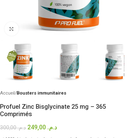
Click to enlarge
Accueil
Bousters immunitaires
Profuel Zinc Bisglycinate 25 mg – 365
Comprimés
249,00
د.م.
300,00
د.م.