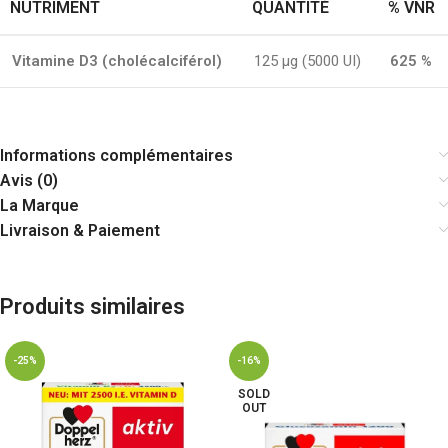
NUTRIMENT
QUANTITÉ
% VNR
Vitamine D3 (cholécalciférol)
125 µg (5000 UI)
625 %
Informations complémentaires
Avis (0)
La Marque
Livraison & Paiement
Produits similaires
-25%
-16%
SOLD
OUT