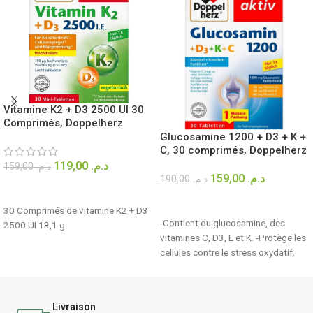
Vitamine K2 + D3 2500 UI 30
Comprimés, Doppelherz
Glucosamine 1200 + D3 + K +
C, 30 comprimés, Doppelherz
119,00
د.م.
159,00
د.م.
159,00
د.م.
190,00
د.م.
AJOUTER AU PANIER
LIRE LA SUITE
30 Comprimés de vitamine K2 + D3
-Contient du glucosamine, des
2500 UI 13,1 g
vitamines C, D3, E et K. -Protège les
cellules contre le stress oxydatif.
Livraison