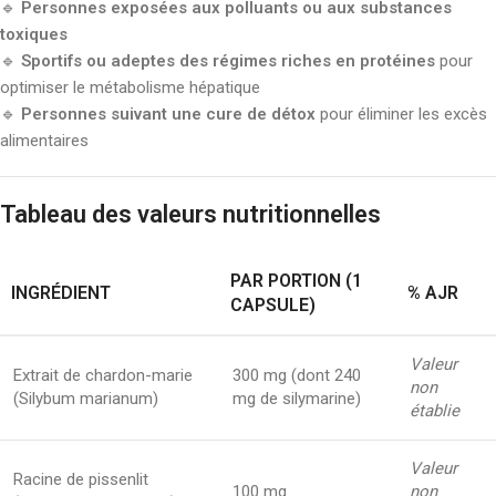
🔹
Personnes exposées aux polluants ou aux substances
toxiques
🔹
Sportifs ou adeptes des régimes riches en protéines
pour
optimiser le métabolisme hépatique
🔹
Personnes suivant une cure de détox
pour éliminer les excès
alimentaires
Tableau des valeurs nutritionnelles
PAR PORTION (1
INGRÉDIENT
% AJR
CAPSULE)
Valeur
Extrait de chardon-marie
300 mg (dont 240
non
(Silybum marianum)
mg de silymarine)
établie
Valeur
Racine de pissenlit
100 mg
non