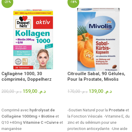
-21%
-18%
Collagène 1000, 30
Citrouille Sabal, 90 Gélules,
comprimés, Doppelherz
Pour la Prostate, Mivolis
159,00
د.م.
139,00
د.م.
200,00
د.م.
170,00
د.م.
AJOUTER AU PANIER
AJOUTER AU PANIER
Comprimé avec
hydrolysat de
-Soutien Naturel pour la
Prostate
et
Collagène 1000mg
+
Biotine
et
la Fonction Vésicale. -Vitamine E, du
Q10 +40mg
Vitamine C
+
Cuivre
et
zinc et du sélénium pour une
manganèse
protection antioxydante. -Une aide