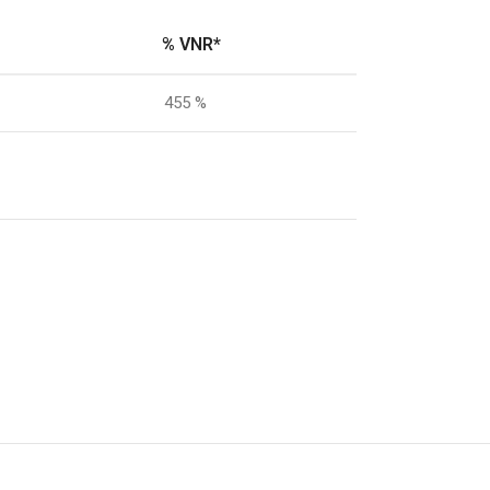
% VNR*
455 %