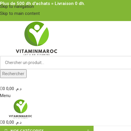
Plus de 500 dh d'achats = Livraison 0 dh.
Skip to navigation
Skip to main content
Rechercher
0
0,00
د.م.
Menu
0
0,00
د.م.