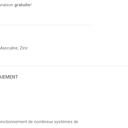
ivraison
gratuite
!
 Masculine
,
Zinc
PAIEMENT
n fonctionnement de nombreux systèmes de