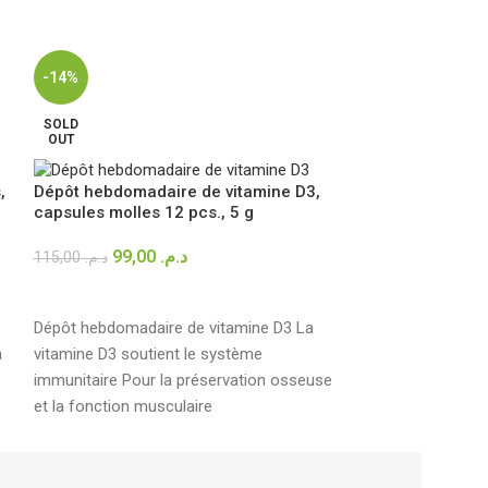
-14%
-13%
SOLD
SOLD
OUT
OUT
,
Serotalin Active
Dépôt hebdomadaire de vitamine D3,
Tribulus – 30 C
capsules molles 12 pcs., 5 g
99,00
د.م.
399,00
د.م.
115,00
د.م.
LIRE LA SUITE
LIRE LA SUITE
-Complément ali
Dépôt hebdomadaire de vitamine D3 La
à
vitalité, forme et
vitamine D3 soutient le système
Formule unique 
immunitaire Pour la préservation osseuse
fenugrec, tribul
et la fonction musculaire
-Enrichie en
vita
et sélénium pour
la fertilité et 