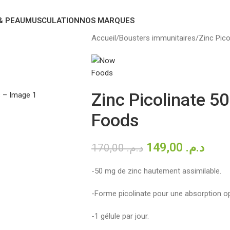
& PEAU
MUSCULATION
NOS MARQUES
Accueil
Bousters immunitaires
Zinc Pic
Zinc Picolinate 5
Foods
149,00
د.م.
170,00
د.م.
-50 mg de zinc hautement assimilable.
-Forme picolinate pour une absorption op
-1 gélule par jour.