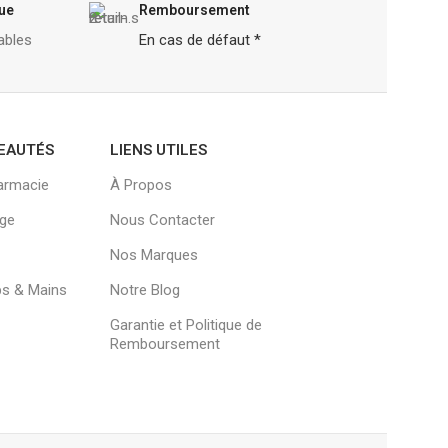
ue
Remboursement
ables
En cas de défaut *
EAUTÉS
LIENS UTILES
armacie
À Propos
age
Nous Contacter
Nos Marques
ps & Mains
Notre Blog
Garantie et Politique de
Remboursement