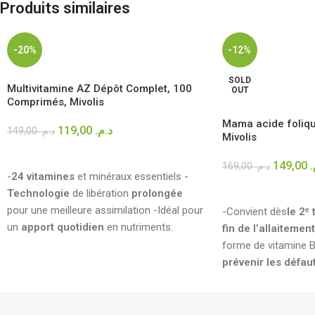
Produits similaires
-20%
-12%
SOLD
Multivitamine AZ Dépôt Complet, 100
OUT
Comprimés, Mivolis
Mama acide foliqu
119,00
د.م.
149,00
د.م.
Mivolis
AJOUTER AU PANIER
149,00
م
169,00
د.م.
-
24 vitamines
et minéraux essentiels -
LIRE LA SUITE
Technologie
de libération
prolongée
pour une meilleure assimilation -Idéal pour
-Convient dès
le 2ᵉ 
un
apport quotidien
en nutriments.
fin de l’allaitement
forme de vitamine B
prévenir les défau
chez le bébé
. -400
les acides gras
omé