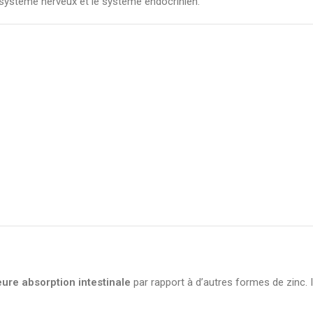
 système nerveux et le système endocrinien.
eure absorption intestinale
par rapport à d’autres formes de zinc. Il