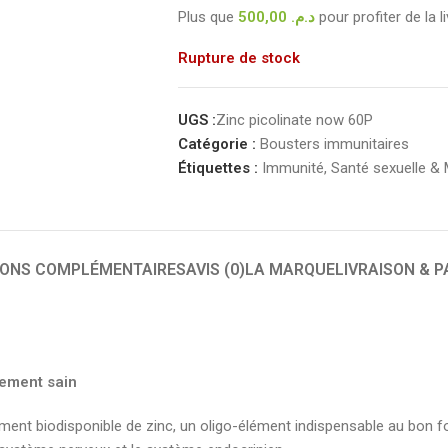
Plus que
500,00
د.م.
pour profiter de la l
Rupture de stock
UGS :
Zinc picolinate now 60P
Catégorie :
Bousters immunitaires
Étiquettes :
Immunité
,
Santé sexuelle &
IONS COMPLÉMENTAIRES
AVIS (0)
LA MARQUE
LIVRAISON & 
sement sain
ment biodisponible de zinc, un oligo-élément indispensable au bo