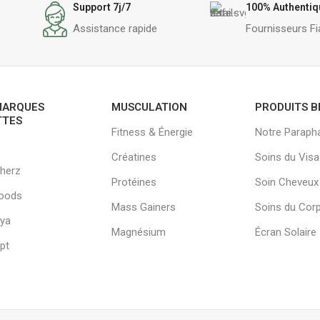
Support 7j/7
100% Authentiq
Assistance rapide
Fournisseurs Fi
MARQUES
MUSCULATION
PRODUITS B
TTES
Fitness & Énergie
Notre Paraph
Créatines
Soins du Vis
herz
Protéines
Soin Cheveux
oods
Mass Gainers
Soins du Cor
ya
Magnésium
Écran Solaire
pt