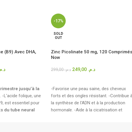
-17%
SOLD
OUT
e (B9) Avec DHA,
Zinc Picolinate 50 mg, 120 Comprimés
Now
د..
249,00
د.م.
299,00
د.م.
LIRE LA SUITE
trimestre jusqu’à la
-Favorise une peau saine, des cheveux
. -L'acide folique, une
forts et des ongles résistant. -Contribue 
9, est essentiel pour
la synthèse de l’ADN et à la production
ts du tube neural
hormonale. -Aide à la cicatrisation et
 µg d'acide folique et
protège du stress oxydatif. -Haute
ga-3 DHA
et EPA.
biodisponibilité sous forme de picolinate
de zinc