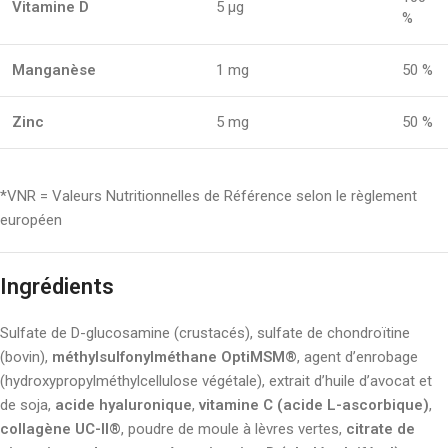
Vitamine D
5 µg
%
Manganèse
1 mg
50 %
Zinc
5 mg
50 %
*VNR = Valeurs Nutritionnelles de Référence selon le règlement
européen
Ingrédients
Sulfate de D-glucosamine (crustacés), sulfate de chondroïtine
(bovin),
méthylsulfonylméthane OptiMSM®
, agent d’enrobage
(hydroxypropylméthylcellulose végétale), extrait d’huile d’avocat et
de soja,
acide hyaluronique
,
vitamine C (acide L-ascorbique)
,
collagène UC-II®
, poudre de moule à lèvres vertes,
citrate de