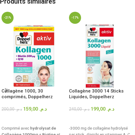
Produits similaires
-21%
-17%
Collagène 1000, 30
Collagène 3000 14 Sticks
comprimés, Doppelherz
Liquides, Doppelherz
159,00
د.م.
199,00
د.م.
200,00
د.م.
240,00
د.م.
AJOUTER AU PANIER
AJOUTER AU PANIER
Comprimé avec
hydrolysat de
-3000 mg de collagène hydrolysé
Collagène 1000mg
+
Biotine
et
par stick. -Enrichi en vitamines A, C,