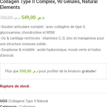
Collagen Type II Complex, 90 Gélules, Natural
Elements
549,00
د.م.
700,00
د.م.
-Soutien articulaire complet : avec collagène de type II,
glucosamine, chondroïtine et MSM.
-Os & cartilage renforcés : vitamines C, D, zinc et manganèse pour
une structure osseuse solide.
-Souplesse & mobilité : acide hyaluronique, moule verte et huiles
d’avocat.
Plus que
500,00
د.م.
pour profiter de la livraison
gratuite
!
Rupture de stock
UGS :
Collagene Type II Natural
Catégorie :
Collagène