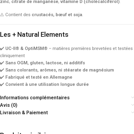
zinc
,
citrate de manganèse
,
vitamine D (cholécalciférol)
.
⚠️ Contient des
crustacés, bœuf et soja
.
Les + Natural Elements
✔️
UC-II® & OptiMSM®
– matières premières brevetées et testées
cliniquement
✔️
Sans OGM, gluten, lactose, ni additifs
✔️
Sans colorants, arômes, ni stéarate de magnésium
✔️
Fabriqué et testé en Allemagne
✔️
Convient à une utilisation longue durée
Informations complémentaires
Avis (0)
Livraison & Paiement