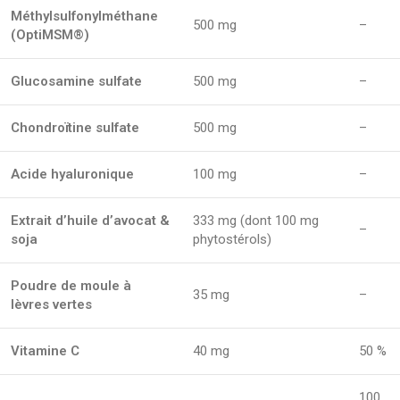
Méthylsulfonylméthane
500 mg
–
(OptiMSM®)
Glucosamine sulfate
500 mg
–
Chondroïtine sulfate
500 mg
–
Acide hyaluronique
100 mg
–
Extrait d’huile d’avocat &
333 mg (dont 100 mg
–
soja
phytostérols)
Poudre de moule à
35 mg
–
lèvres vertes
Vitamine C
40 mg
50 %
100