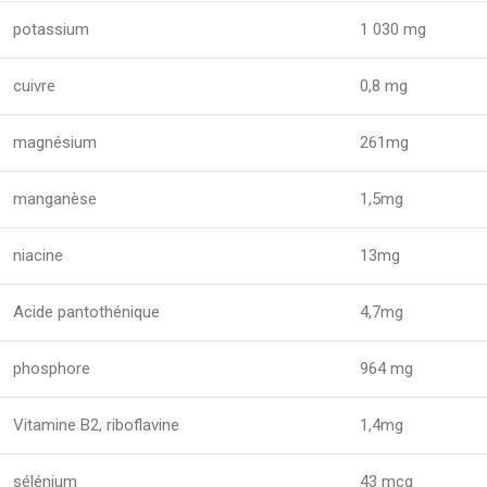
potassium
1 030 mg
cuivre
0,8 mg
magnésium
261mg
manganèse
1,5mg
niacine
13mg
Acide pantothénique
4,7mg
phosphore
964 mg
Vitamine B2, riboflavine
1,4mg
sélénium
43 mcg