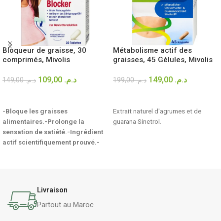
Bloqueur de graisse, 30
Métabolisme actif des
comprimés, Mivolis
graisses, 45 Gélules, Mivolis
109,00
د.م.
149,00
د.م.
149,00
د.م.
199,00
د.م.
AJOUTER AU PANIER
AJOUTER AU PANIER
-Bloque les graisses
Extrait naturel d'agrumes et de
alimentaires.
-Prolonge la
guarana Sinetrol.
sensation de satiété.
-Ingrédient
actif scientifiquement prouvé.
-
Adapté à la perte de poids & au
contrôle du poids.
Livraison
Partout au Maroc