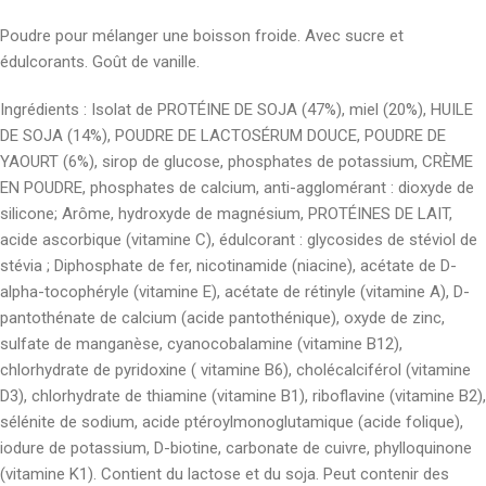
Poudre pour mélanger une boisson froide. Avec sucre et
édulcorants. Goût de vanille.
Ingrédients : Isolat de PROTÉINE DE SOJA (47%), miel (20%), HUILE
DE SOJA (14%), POUDRE DE LACTOSÉRUM DOUCE, POUDRE DE
YAOURT (6%), sirop de glucose, phosphates de potassium, CRÈME
EN POUDRE, phosphates de calcium, anti-agglomérant : dioxyde de
silicone; Arôme, hydroxyde de magnésium, PROTÉINES DE LAIT,
acide ascorbique (vitamine C), édulcorant : glycosides de stéviol de
stévia ; Diphosphate de fer, nicotinamide (niacine), acétate de D-
alpha-tocophéryle (vitamine E), acétate de rétinyle (vitamine A), D-
pantothénate de calcium (acide pantothénique), oxyde de zinc,
sulfate de manganèse, cyanocobalamine (vitamine B12),
chlorhydrate de pyridoxine ( vitamine B6), cholécalciférol (vitamine
D3), chlorhydrate de thiamine (vitamine B1), riboflavine (vitamine B2),
sélénite de sodium, acide ptéroylmonoglutamique (acide folique),
iodure de potassium, D-biotine, carbonate de cuivre, phylloquinone
(vitamine K1). Contient du lactose et du soja. Peut contenir des