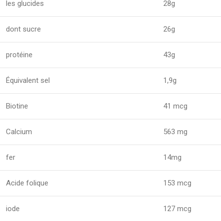
les glucides
28g
dont sucre
26g
protéine
43g
Équivalent sel
1,9g
Biotine
41 mcg
Calcium
563 mg
fer
14mg
Acide folique
153 mcg
iode
127 mcg