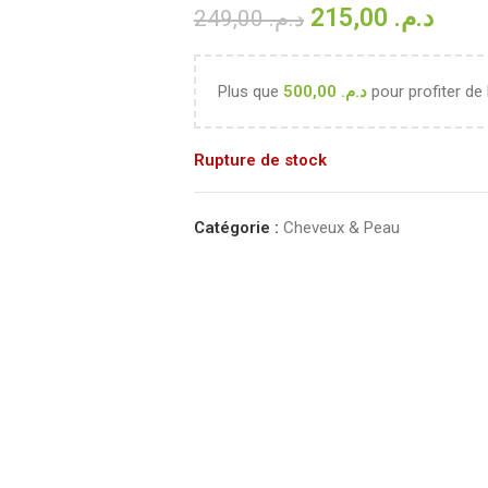
215,00
د.م.
249,00
د.م.
Plus que
500,00
د.م.
pour profiter de 
Rupture de stock
Catégorie :
Cheveux & Peau