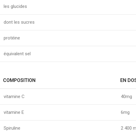
les glucides
dont les sucres
protéine
équivalent sel
COMPOSITION
EN DO
vitamine C
40mg
vitamine E
6mg
Spiruline
2 400 