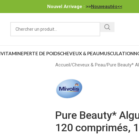
Nouvel Arrivage :
>>
Nouveautés<<
IVITAMINE
PERTE DE POIDS
CHEVEUX & PEAU
MUSCULATION
N
Accueil
Cheveux & Peau
Pure Beauty* A
Pure Beauty* Algu
120 comprimés, 1