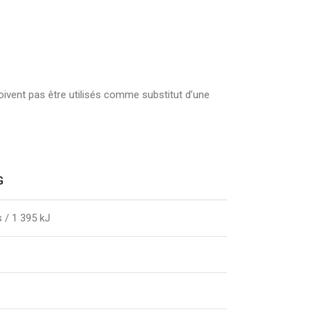
oivent pas être utilisés comme substitut d’une
G
s / 1 395 kJ