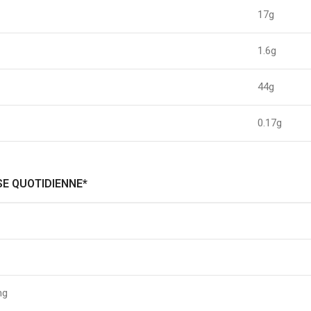
17g
1.6g
44g
0.17g
SE QUOTIDIENNE*
mg