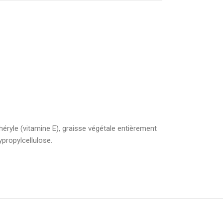
phéryle (vitamine E), graisse végétale entièrement
propylcellulose.