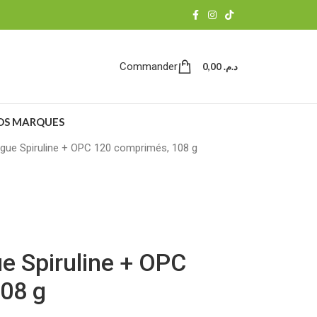
Commander
0,00
د.م.
OS MARQUES
lgue Spiruline + OPC 120 comprimés, 108 g
e Spiruline + OPC
08 g