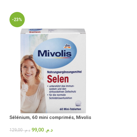
-23%
-27%
Sélénium, 60 mini comprimés, Mivolis
Pommade au pan
99,00
د.م.
65,00
129,00
د.م.
89,00
د.م.