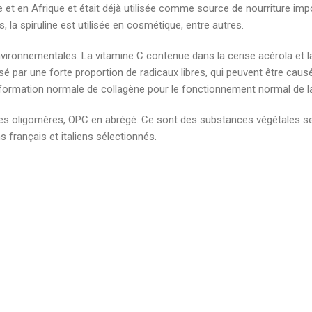
que et en Afrique et était déjà utilisée comme source de nourriture i
 la spiruline est utilisée en cosmétique, entre autres.
ronnementales. La vitamine C contenue dans la cerise acérola et la
usé par une forte proportion de radicaux libres, qui peuvent être cau
a formation normale de collagène pour le fonctionnement normal de l
nes oligomères, OPC en abrégé. Ce sont des substances végétales s
ns français et italiens sélectionnés.