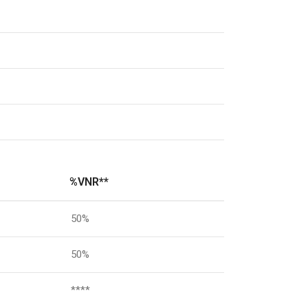
%VNR**
50%
50%
****