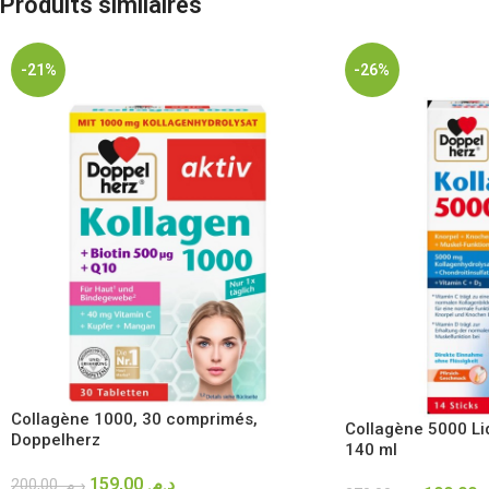
Produits similaires
-21%
-26%
Collagène 1000, 30 comprimés,
Collagène 5000 Li
Doppelherz
140 ml
159,00
د.م.
200,00
د.م.