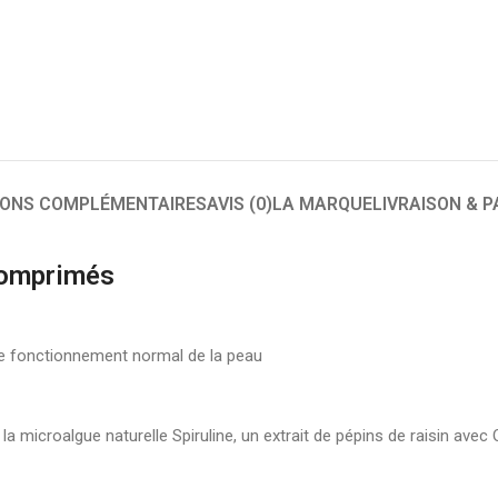
IONS COMPLÉMENTAIRES
AVIS (0)
LA MARQUE
LIVRAISON & 
comprimés
le fonctionnement normal de la peau
icroalgue naturelle Spiruline, un extrait de pépins de raisin avec OP