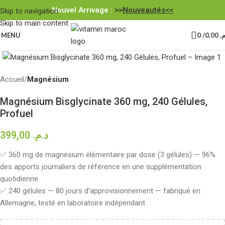
Nouvel Arrivage :
>>
Nouveautés<<
Skip to navigation
Skip to main content
MENU
0
/
0,00
.م
Click to enlarge
Accueil
Magnésium
Magnésium Bisglycinate 360 mg, 240 Gélules,
Profuel
399,00
د.م.
✅ 360 mg de magnésium élémentaire par dose (3 gélules) — 96%
des apports journaliers de référence en une supplémentation
quotidienne
✅ 240 gélules — 80 jours d’approvisionnement — fabriqué en
Allemagne, testé en laboratoire indépendant