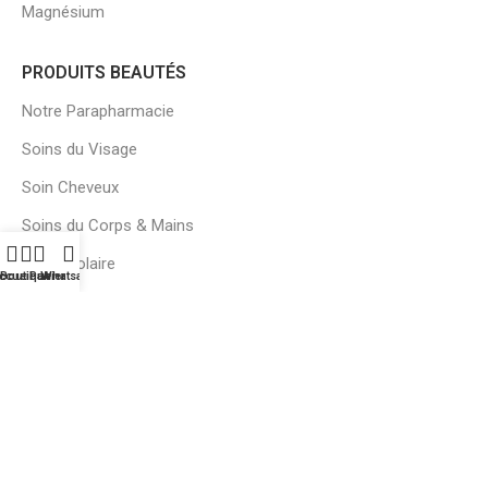
Magnésium
PRODUITS BEAUTÉS
Notre Parapharmacie
Soins du Visage
Soin Cheveux
Soins du Corps & Mains
Écran Solaire
ccueil
Boutique
Panier
Whatsapp
LIENS UTILES
À Propos
Nous Contacter
Nos Marques
Notre Blog