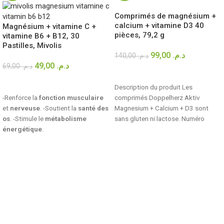
Comprimés de magnésium +
calcium + vitamine D3 40
Magnésium + vitamine C +
pièces, 79,2 g
vitamine B6 + B12, 30
Pastilles, Mivolis
99,00
د.م.
140,00
د.م.
49,00
د.م.
69,00
د.م.
AJOUTER AU PANIER
AJOUTER AU PANIER
Description du produit Les
-Renforce la
fonction musculaire
comprimés Doppelherz Aktiv
et
nerveuse
. -Soutient la
santé des
Magnesium + Calcium + D3 sont
os
. -Stimule le
métabolisme
sans gluten ni lactose. Numéro
énergétique
.
d’article DM