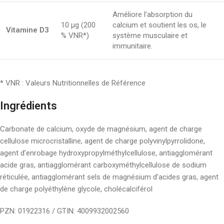
Améliore l’absorption du
10 µg (200
calcium et soutient les os, le
Vitamine D3
% VNR*)
système musculaire et
immunitaire.
* VNR : Valeurs Nutritionnelles de Référence
Ingrédients
Carbonate de calcium, oxyde de magnésium, agent de charge
cellulose microcristalline, agent de charge polyvinylpyrrolidone,
agent d’enrobage hydroxypropylméthylcellulose, antiagglomérant
acide gras, antiagglomérant carboxyméthylcellulose de sodium
réticulée, antiagglomérant sels de magnésium d’acides gras, agent
de charge polyéthylène glycole, cholécalciférol
PZN: 01922316 / GTIN: 4009932002560