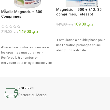
Magnésium 500 + B12, 30
Mivolis Magnesium 300
comprimés, Tetesept
Comprimés
109,00
د.م.
149,00
د.م.
149,00
د.م.
219,00
د.م.
AJOUTER AU PANIER
AJOUTER AU PANIER
-Formulation à double phase pour
une libération prolongée et une
-Prévention contre les crampes et
absorption optimale.
les
spasmes musculaires
. -
Renforce la
transmission
nerveuse
pour un système nerveux
sain. -Booste le métabolisme
énergétique,
réduisant la fatigue
.
Livraison
Partout au Maroc