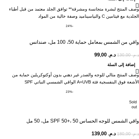
وصف المنتج لبشرة متجانسة ومشرقة** توافق الجلد معتمد من قبل أطباء
الجلدية مع فيتامين C والنياسيناميد وصفة خالية من المواد
-24%
واقي من الشمس بمعامل حماية 50، 100 مل، صندانس
د.م.
99,00
د.م.
130,00
إضافة إلى السلة
وصف المنتج مثالي للوجه والصدر غير دهني بدون أوكتوكريلين حماية من
الأشعة فوق البنفسجية فئة A+UVB الواقي الشمسي النباتي SPF
-23%
Sold
out
واقي الشمس للوجه الحساس SPF 50+، 50 مل، 50 مل
د.م.
139,00
د.م.
180,00