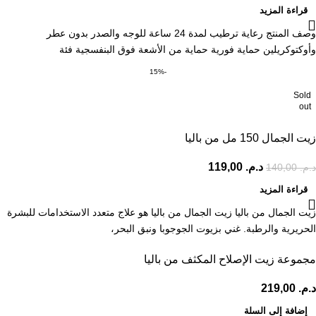
قراءة المزيد
وصف المنتج رعاية ترطيب لمدة 24 ساعة للوجه والصدر بدون عطر
وأوكتوكريلين حماية فورية حماية من الأشعة فوق البنفسجية فئة
-15%
Sold
out
زيت الجمال 150 مل من باليا
د.م.
119,00
د.م.
140,00
قراءة المزيد
زيت الجمال من باليا زيت الجمال من باليا هو علاج متعدد الاستخدامات للبشرة
الحريرية والرطبة. غني بزيوت الجوجوبا ونبق البحر،
مجموعة زيت الإصلاح المكثف من باليا
د.م.
219,00
إضافة إلى السلة