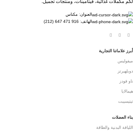
لكم مكملات غذائية، فيتامينات، ومنتجات تجميل.
العنوان: مكناس
الهاتف: 916 471 647 (212)
أبرز علاماتنا التجارية
ميفوليس
دوبلهيرتز
ناو فودز
هيمالايا
تيتيسيبت
بناء العضلات
اللياقة البدنية والطاقة