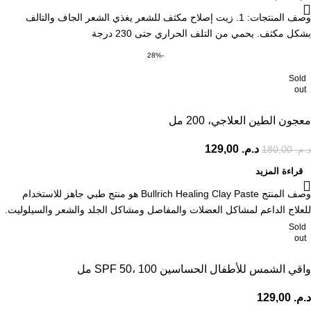
وصف المنتجات: 1. زيت إصلاح مكثف للشعر يغذي الشعر الجاف والتالف
بشكل مكثف. يحمي من التلف الحراري حتى 230 درجة
-28%
Sold
out
معجون الطين العلاجي، 200 مل
د.م.
129,00
د.م.
180,00
قراءة المزيد
وصف المنتج Bullrich Healing Clay Paste هو منتج طبي جاهز للاستخدام
للعلاج الداعم لمشاكل العضلات والمفاصل ومشاكل الجلد والشعر والسيلوليت.
Sold
out
واقي الشمس للأطفال الحساسين SPF 50، 100 مل
د.م.
129,00