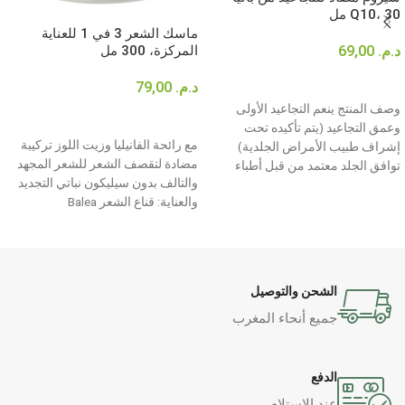
Q10، 30 مل
ماسك الشعر 3 في 1 للعناية
د.م.
69,00
المركزة، 300 مل
إضافة إلى السلة
د.م.
79,00
وصف المنتج ينعم التجاعيد الأولى
قراءة المزيد
وعمق التجاعيد (يتم تأكيده تحت
مع رائحة الفانيليا وزيت اللوز تركيبة
إشراف طبيب الأمراض الجلدية)
مضادة لتقصف الشعر للشعر المجهد
توافق الجلد معتمد من قبل أطباء
والتالف بدون سيليكون نباتي التجديد
والعناية: قناع الشعر Balea
الشحن والتوصيل
جميع أنحاء المغرب
الدفع
عند الاستلام