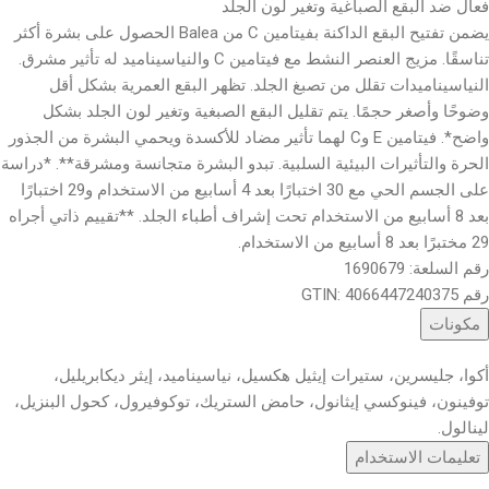
فعال ضد البقع الصباغية وتغير لون الجلد
يضمن تفتيح البقع الداكنة بفيتامين C من Balea الحصول على بشرة أكثر
تناسقًا. مزيج العنصر النشط مع فيتامين C والنياسيناميد له تأثير مشرق.
النياسيناميدات تقلل من تصبغ الجلد. تظهر البقع العمرية بشكل أقل
وضوحًا وأصغر حجمًا. يتم تقليل البقع الصبغية وتغير لون الجلد بشكل
واضح*. فيتامين E وC لهما تأثير مضاد للأكسدة ويحمي البشرة من الجذور
الحرة والتأثيرات البيئية السلبية. تبدو البشرة متجانسة ومشرقة**. *دراسة
على الجسم الحي مع 30 اختبارًا بعد 4 أسابيع من الاستخدام و29 اختبارًا
بعد 8 أسابيع من الاستخدام تحت إشراف أطباء الجلد. **تقييم ذاتي أجراه
29 مختبرًا بعد 8 أسابيع من الاستخدام.
رقم السلعة: 1690679
رقم GTIN: 4066447240375
مكونات
أكوا، جليسرين، ستيرات إيثيل هكسيل، نياسيناميد، إيثر ديكابريليل،
توفينون، فينوكسي إيثانول، حامض الستريك، توكوفيرول، كحول البنزيل،
لينالول.
تعليمات الاستخدام