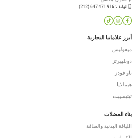
الهاتف: 916 471 647 (212)
أبرز علاماتنا التجارية
ميفوليس
دوبلهيرتز
ناو فودز
هيمالايا
تيتيسيبت
بناء العضلات
اللياقة البدنية والطاقة
الكرياتين