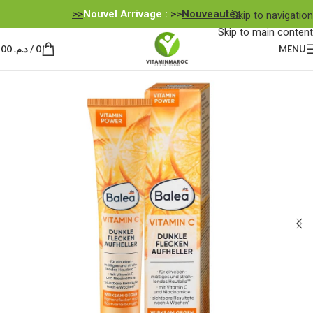
Nouvel Arrivage :
>>
Nouveautés<<
Skip to navigation
Skip to main content
MENU
0
/
د.م.
0,00