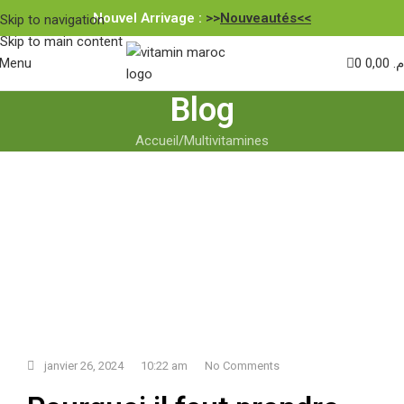
Nouvel Arrivage :
>>
Nouveautés<<
Skip to navigation
Skip to main content
Menu
0
0,00
.م
Blog
Accueil
Multivitamines
janvier 26, 2024
10:22 am
No Comments