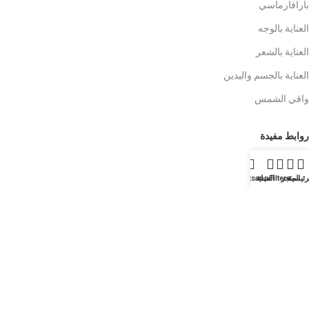
بارافارماسي
العناية بالوجه
العناية بالشعر
العناية بالجسم واليدين
واقي الشمس
روابط مفيدة
من نحن
رئيسية
المتجر
Filters
السلة
Whatsapp
اتصل بنا
ماركاتنا
مدونتنا
الضمان وسياسة استرداد الأموال
Copyright 2026 ©
VitaminMaroc
by :
NassimSEO