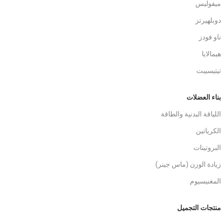
ميفوليس
دوبلهيرتز
ناو فودز
هيمالايا
تيتيسيبت
بناء العضلات
اللياقة البدنية والطاقة
الكرياتين
البروتينات
زيادة الوزن (ماس جينر)
المغنيسيوم
منتجات التجميل