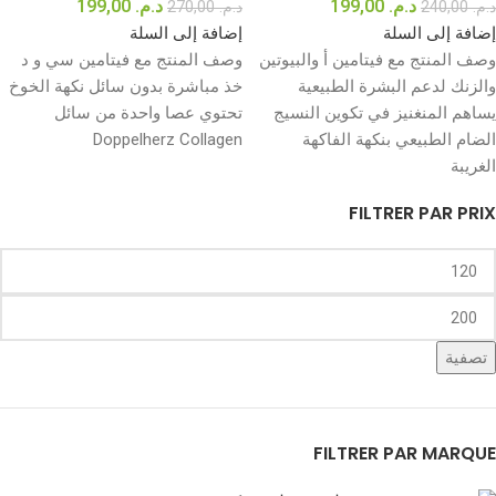
د.م.
199,00
د.م.
199,00
د.م.
240,00
د.م.
270,00
إضافة إلى السلة
إضافة إلى السلة
وصف المنتج مع فيتامين أ والبيوتين
وصف المنتج مع فيتامين سي و د
والزنك لدعم البشرة الطبيعية
خذ مباشرة بدون سائل نكهة الخوخ
يساهم المنغنيز في تكوين النسيج
تحتوي عصا واحدة من سائل
الضام الطبيعي بنكهة الفاكهة
Doppelherz Collagen
الغريبة
FILTRER PAR PRIX
تصفية
FILTRER PAR MARQUE