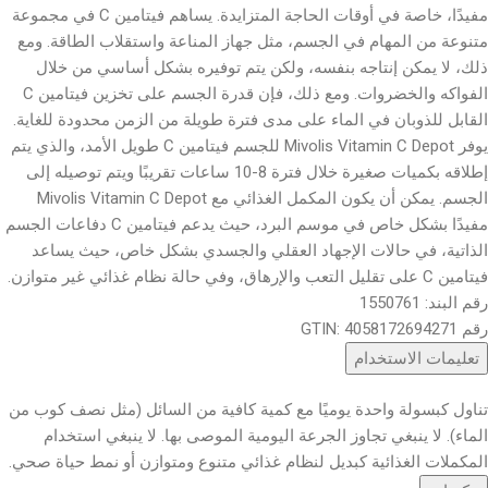
مفيدًا، خاصة في أوقات الحاجة المتزايدة. يساهم فيتامين C في مجموعة
متنوعة من المهام في الجسم، مثل جهاز المناعة واستقلاب الطاقة. ومع
ذلك، لا يمكن إنتاجه بنفسه، ولكن يتم توفيره بشكل أساسي من خلال
الفواكه والخضروات. ومع ذلك، فإن قدرة الجسم على تخزين فيتامين C
القابل للذوبان في الماء على مدى فترة طويلة من الزمن محدودة للغاية.
يوفر Mivolis Vitamin C Depot للجسم فيتامين C طويل الأمد، والذي يتم
إطلاقه بكميات صغيرة خلال فترة 8-10 ساعات تقريبًا ويتم توصيله إلى
الجسم. يمكن أن يكون المكمل الغذائي مع Mivolis Vitamin C Depot
مفيدًا بشكل خاص في موسم البرد، حيث يدعم فيتامين C دفاعات الجسم
الذاتية، في حالات الإجهاد العقلي والجسدي بشكل خاص، حيث يساعد
فيتامين C على تقليل التعب والإرهاق، وفي حالة نظام غذائي غير متوازن.
رقم البند: 1550761
رقم GTIN: 4058172694271
تعليمات الاستخدام
تناول كبسولة واحدة يوميًا مع كمية كافية من السائل (مثل نصف كوب من
الماء). لا ينبغي تجاوز الجرعة اليومية الموصى بها. لا ينبغي استخدام
المكملات الغذائية كبديل لنظام غذائي متنوع ومتوازن أو نمط حياة صحي.