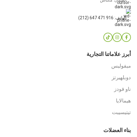
العنوان: مكناس
الهاتف: 916 471 647 (212)
أبرز علاماتنا التجارية
ميفوليس
دوبلهيرتز
ناو فودز
هيمالايا
تيتيسيبت
بناء العضلات