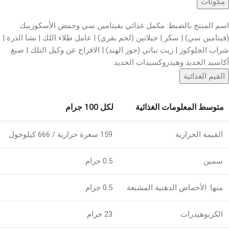
مكونات
اسم المنتج بالضبط: مكمل غذائي بفيتامين سي وحمض الأسكوربيك
(فيتامين سي) | سكر | جيلاتين (لحم بقري) | عامل طلاء اللك | نشا الذرة |
شراب الجلوكوز | زيت نباتي (جوز الهند) | الافراج عن وكيل التلك | صبغ
أكاسيد الحديد وهيدروكسيدات الحديد.
القيم الغذائية
متوسط ​​المعلومات الغذائية
لكل 100 جرام
القيمة الحرارية
159 سعرة حرارية / 666 كيلوجول
سمين
0.5 جرام
منها: الأحماض الدهنية المشبعة
0.5 جرام
الكربوهيدرات
23 جرام