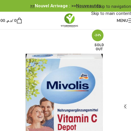
Nouvel Arrivage :
>>
Nouveautés<<
Skip to navigation
Skip to main content
MENU
0
/
د.م.
0,00
-34%
SOLD
OUT