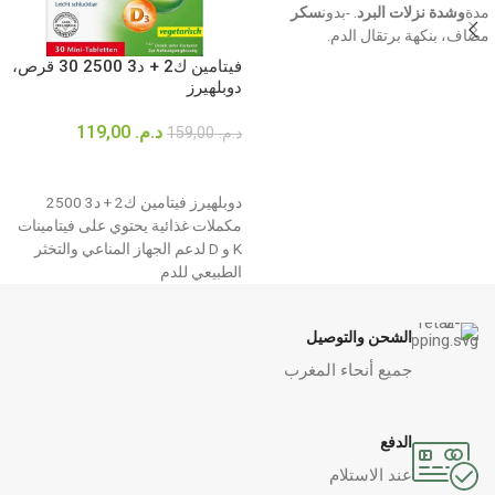
مدة
وشدة نزلات البرد
. -بدون
سكر
مضاف، بنكهة برتقال الدم.
فيتامين ك2 + د3 2500 30 قرص،
دوبلهيرز
د.م.
119,00
د.م.
159,00
إضافة إلى السلة
دوبلهيرز فيتامين ك2 + د3 2500
مكملات غذائية يحتوي على فيتامينات
K و D لدعم الجهاز المناعي والتخثر
الطبيعي للدم
الشحن والتوصيل
جميع أنحاء المغرب
الدفع
عند الاستلام