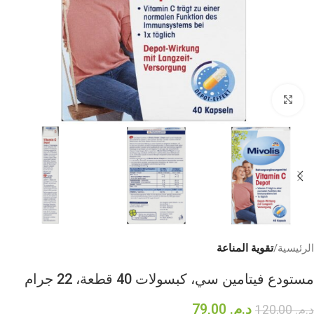
Click to enlarge
الرئيسية
تقوية المناعة
مستودع فيتامين سي، كبسولات 40 قطعة، 22 جرام
د.م.
79,00
د.م.
120,00