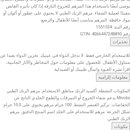
يوصى أيضًا باستخدام هذا المرهم للجروح النازفة إذا كان تأثيره القابض
مفيدًا لعملية الشفاء. مرهم الزنك الطبي لا يحتوي على عطور أو ألوان أو
مواد حافظة. المرهم مناسب أيضًا للأطفال والرضع.
رقم البند: 1551534
رقم GTIN: 4066447248890
تحذيرات
للاستخدام الخارجي فقط. لا تدخل الدواء في عينيك. تخزين الدواء بعيدا عن
متناول الأطفال. للحصول على معلومات حول المخاطر والآثار الجانبية،
اقرأ نشرة العبوة واسأل طبيبك أو الصيدلية.
معلومات إلزامية
المكونات النشطة: أكسيد الزنك مناطق الاستخدام: مرهم الزنك الطبي
Mivolis يدعم شفاء الجروح أو التمزقات والطفح الجلدي الناتج عن
الحفاضات. تركيز العنصر النشط: 100 جرام مرهم يحتوي على 10.0 جرام
شكل الجرعة: مرهم للاستخدام على الجلد اسم المنتج الدقيق: مرهم
الزنك الطبي.
مكونات