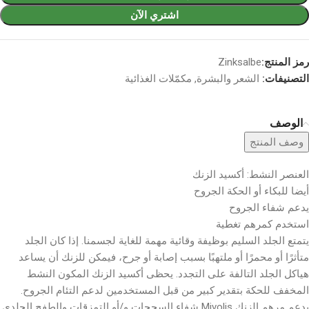
اشتري الآن
رمز المنتج:
Zinksalbe
التصنيفات:
الشعر والبشرة
,
مكمّلات الغذائية
الوصف
وصف المنتج
العنصر النشط: أكسيد الزنك
أيضا للبكاء أو الحكة الجروح
يدعم شفاء الجروح
استخدم كمرهم تغطية
يتمتع الجلد السليم بوظيفة وقائية مهمة للغاية لجسمنا. إذا كان الجلد
متأثرًا أو محمرًا أو ملتهبًا بسبب إصابة أو جرح، فيمكن للزنك أن يساعد
هياكل الجلد التالفة على التجدد. يحظى أكسيد الزنك المكون النشط
المخفف للحكة بتقدير كبير من قبل المستخدمين لدعم التئام الجروح.
يدعم مرهم الزنك Mivolis شفاء السحجات و/أو التمزقات والطفح الجلدي.