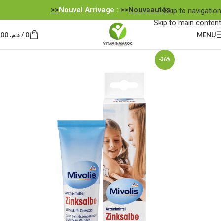
Nouvel Arrivage :
>>
Nouveautés<<
Skip to navigation
Skip to main content
MENU
0
/
د.م.
0,00
-36%