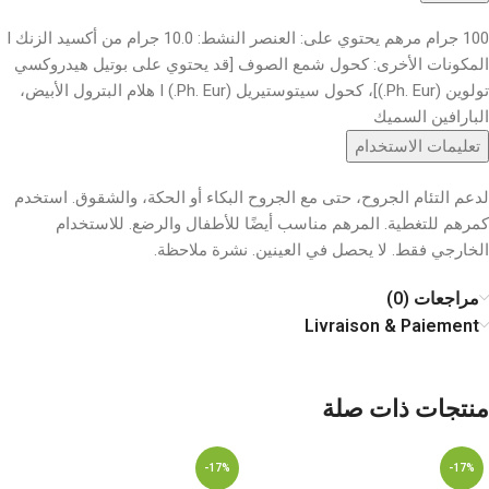
100 جرام مرهم يحتوي على: العنصر النشط: 10.0 جرام من أكسيد الزنك I
المكونات الأخرى: كحول شمع الصوف [قد يحتوي على بوتيل هيدروكسي
تولوين (Ph. Eur.)]، كحول سيتوستيريل (Ph. Eur.) I هلام البترول الأبيض،
البارافين السميك
تعليمات الاستخدام
لدعم التئام الجروح، حتى مع الجروح البكاء أو الحكة، والشقوق. استخدم
كمرهم للتغطية. المرهم مناسب أيضًا للأطفال والرضع. للاستخدام
الخارجي فقط. لا يحصل في العينين. نشرة ملاحظة.
مراجعات (0)
Livraison & Paiement
منتجات ذات صلة
-17%
-17%