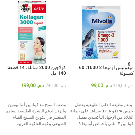
ميفوليس أوميجا 3 1000، 60
كولاجين 3000 سائلة، 14 قطعة،
كبسولة
140 مل
د.م.
99,00
د.م.
199,00
د.م.
119,00
د.م.
240,00
إضافة إلى السلة
إضافة إلى السلة
-يدعم وظيفة القلب الطبيعية بفضل
وصف المنتج مع فيتامين أ والبيوتين
حمض EPA و DHA. -يساعد على حماية
والزنك لدعم البشرة الطبيعية يساهم
الخلايا من الإجهاد التأكسدي بفضل
المنغنيز في تكوين النسيج الضام
فيتامين E. -غني بأحماض أوميغا 3
الطبيعي بنكهة الفاكهة الغريبة
الدهنية.