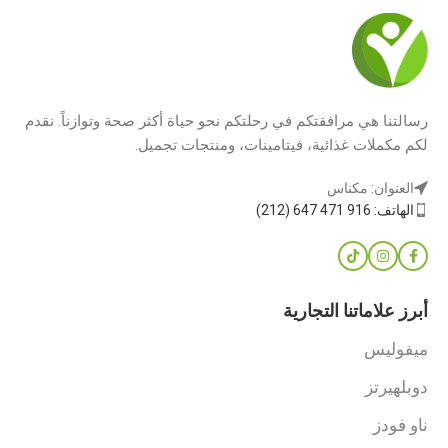
رسالتنا هي مرافقتكم في رحلتكم نحو حياة أكثر صحة وتوازناً. نقدم
لكم مكملات غذائية، فيتامينات، ومنتجات تجميل.
العنوان: مكناس
الهاتف: 916 471 647 (212)
أبرز علاماتنا التجارية
ميفوليس
دوبلهيرتز
ناو فودز