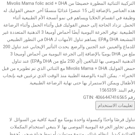
التركيبة الثنائية المطورة خصيصًا من Mivolis Mama folic acid + DHA
هذه العناصر بالإضافة إلى 15 عنصرًا غذائيًا منسقًا آخر. حمض الفوليك له
وظيفة في انقسام الخلايا ويساهم في نمو أنسجة الأم الطبيعية أثناء
الحمل. تزداد الحاجة إلى حمض الفوليك قبل وأثناء الحمل وأثناء الرضاعة
الطبيعية. توفر الجرعة اليومية أيضًا أحماض أوميغا 3 الدهنية المتعددة غير
المشبعة DHA وEPA. يساهم تناول الأمهات لـ DHA في التطور الطبيعي
للدماغ والعينين عند الجنين والرضع. يحدث التأثير الإيجابي عند تناول 200
ملغ من DHA يوميًا بالإضافة إلى الجرعة اليومية من أحماض أوميجا 3
الدهنية الموصى بها للبالغين (أي 250 ملغ من DHA وEPA) عند تناول
حمض الفوليك Mivolis Mama + DHA مع الثنائي الذي تم تطويره من قبل
الخبراء -. يمكن البدء بالوصفة الطبية منذ الوقت الذي ترغبين فيه بإنجاب
الأطفال ويمكن الاستمرار بها حتى نهاية الرضاعة الطبيعية.
رقم البند: 1565359
رقم GTIN: 4066447416565
تعليمات الاستخدام
تناول قرصًا واحدًا وكبسولة واحدة يوميًا مع كمية كافية من السوائل. لا
ينبغي تجاوز الجرعة اليومية الموصى بها. لا ينبغي استخدام المكملات
الغذائية كبديل لنظام غذائي متنوع ومتوازن أو نمط حياة صحي. يُحفظ