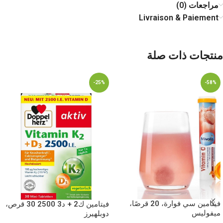
مراجعات (0)
Livraison & Paiement
منتجات ذات صلة
-25%
-58%
فيتامين سي فوارة، 20 قرصًا،
فيتامين ك2 + د3 2500 30 قرص،
ميفوليس
دوبلهيرز