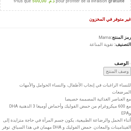
gratuite
pour profiter de la livraison
د.م.
500,00
Plus que
!
غير متوفر في المخزون
رمز المنتج:
Mama
التصنيف:
تقوية المناعة
الوصف
وصف المنتج
للنساء الراغبات في إنجاب الأطفال، والنساء الحوامل والأمهات
المرضعات
مع العناصر الغذائية المصممة خصيصا
مع 600 ميكروغرام من حمض الفوليك وأحماض أوميغا 3 الدهنية DHA
وEPA
أثناء الحمل والرضاعة الطبيعية، يكون جسم المرأة في حاجة متزايدة إلى
الفيتامينات والمعادن. حمض الفوليك و DHA مهمان في هذا السياق. توفر