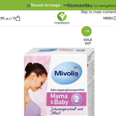
Nouvel Arrivage :
>>
Nouveautés<<
Skip to navigation
Skip to main content
MENU
0
/
د.م.
0,00
-12%
SOLD
OUT