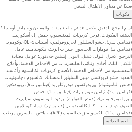
بعيدًا عن متناول الأطفال الصغار.
مكونات
اسم المنتج الدقيق: مكمل غذائي بالفيتامينات والمعادن وأحماض أوميجا 3
الدهنية المكونات: قرص: كربونات المغنيسيوم، حمض إل-أسكوربيك
(فيتامين سي)، حشو السليلوز الجريزوفولفين، أسيتات DL-α-توكوفيريل
(فيتامين هـ)، فومارات الحديدوز، سترات الزنك، نيكوتيناميد، عامل
التزجيج: كحول البولي فينيل، البولي إيثيلين جلايكول؛ عوامل مضادة
للتكتل: التلك، أحادي وثنائي الجليسريدات من الأحماض الدهنية، وأملاح
المغنيسيوم من الأحماض الدهنية؛ الأصباغ: كربونات الكالسيوم وأكاسيد
الحديد. حشو كربوكسي ميثيل السليلوز المتشابك، كالسيوم د-بانتوثينات
(حمض البانتوثنيك)، بيريدوكسين هيدروكلوريد (فيتامين ب6)، ريبوفلافين
(فيتامين ب2)، ثيامين مونونيترات (فيتامين ب1)، حمض
بتيرولمونوجلوتاميك (حمض الفوليك)، يوديد البوتاسيوم، سيلينيت
الصوديوم، د-بيوتين، كوليكالسيفيرول (فيتامين د)، سيانوكوبالامين
(فيتامين ب12). الكبسولة: زيت السمك (70%)، جيلاتين، جليسرين مرطب.
القيم الغذائية