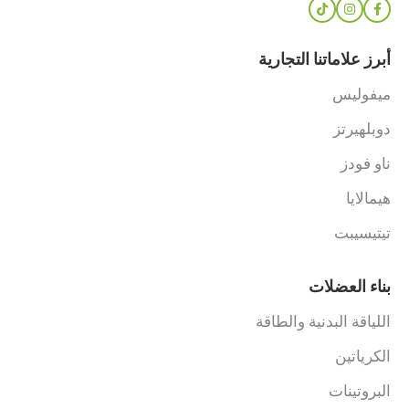
أبرز علاماتنا التجارية
ميفوليس
دوبلهيرتز
ناو فودز
هيمالايا
تيتيسيبت
بناء العضلات
اللياقة البدنية والطاقة
الكرياتين
البروتينات