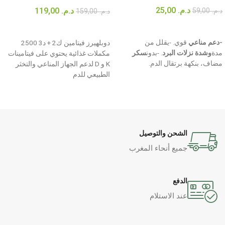
د.م.
25,00
د.م.
119,00
د.م.
59,00
د.م.
159,00
إضافة إلى السلة
إضافة إلى السلة
-دعم مناعي
قوي. -يقلل من
دوبلهيرز فيتامين ك2 + د3 2500
مدة
وشدة نزلات البرد
. -بدون
سكر
مكملات غذائية يحتوي على فيتامينات
مضاف، بنكهة برتقال الدم.
K و D لدعم الجهاز المناعي والتخثر
الطبيعي للدم
الشحن والتوصيل
جميع أنحاء المغرب
الدفع
عند الاستلام