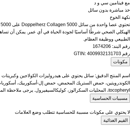
مع فيتامين سي و د
خذ مباشرة بدون سائل
نكهة الخوخ
الطبيعي ووظيفة العظام.
رقم البند: 1674206
رقم GTIN: 4009932131703
مكونات
اسم المنتج الدقيق: سائل يحتوي على هيدروليزات الكولاجين وكبريتات ا
tocopheryl، المحليات السكرالوز، كوليكالسيفيرول. يرجى ملاحظة المعلومات المتعلقة بمسببات الحساسية.
مسببات الحساسية
لا يحتوي على مكونات مسببة للحساسية تتطلب وضع العلامات
القيم الغذائية