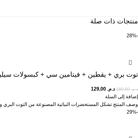
منتجات ذات صلة
-28%
توت بري + يقطين + فيتامين سي + كبسولات سيلينيوم 30 قطعة .7
د.م.
129,00
د.م.
180,00
إضافة إلى السلة
وصف المنتج تشكل المستحضرات النباتية المصنوعة من التوت البري وبذو
-29%