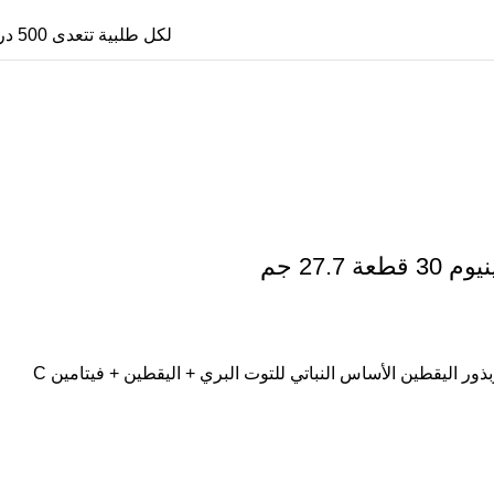
لكل طلبية تتعدى 500 درهم، يستفيد العميل من توصيل مجاني بالكامل إلى جميع أنحاء المغرب.
27 جم
ر اليقطين الأساس النباتي للتوت البري + اليقطين + فيتامين C