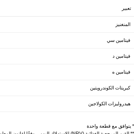
تعبير
المنغنيز
فيتامين سي
فيتامين د
فيتامين ه
كبريتات الكوندرويتين
هيدروليزات الكولاجين
* يتوافق مع قطعة واحدة
** القيم المرجعية الغذائية (NRV) للاستهلاك اليومي وفقًا لقانون المعلومات الغذائية