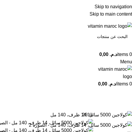
Plus de 500 dh d'achats = Livraison 0 dh.
Skip to navigation
Skip to main content
0
items
د.م.
0,00
Menu
0
items
/
د.م.
0,00
Nos Catégories
-26%