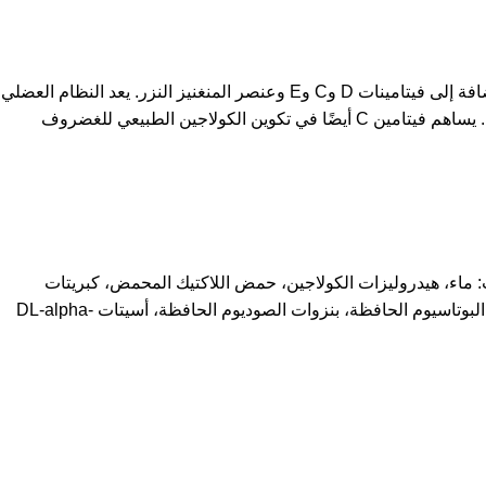
تحتوي عصا واحدة من سائل Doppelherz Collagen 5000 على 5000 ملغ من هيدروليزات الكولاجين و80 ملغ من كبريتات الكوندرويتين بالإضافة إلى فيتامينات D وC وE وعنصر المنغنيز النزر. يعد النظام العضلي
الهيكلي الصحي شرطًا أساسيًا لجودة الحياة في أي عمر. يمكن أن تساهم التمارين الرياضية الكافية واللطيفة واتباع نظام غذائي صحي في ذلك. يساهم فيتامين C أيضًا في تكوين الكولاجين الطبيعي للغضروف
ت: ماء، هيدروليزات الكولاجين، حمض اللاكتيك المحمض، كبريتات
الكوندرويتين، حمض الستريك المحمض، حمض إل-أسكوربيك، أسكوربات الصوديوم، غلوكونات المنغنيز، نكهة، صمغ الزانثان المكثف، سوربات البوتاسيوم الحافظة، بنزوات الصوديوم الحافظة، أسيتات DL-alpha-