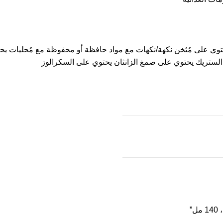
وي على مُثخن نكهة/نكهات مع مواد حافظة أو محفوظة مع مُحليات يح
ستريك يحتوي على صمغ الزانثان يحتوي على السكرالوز