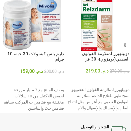
دوبيلهيرز لمتلازمة القولون
دارم بلس كبسولات 30 حبة، 10
العصبي(بومزوي)، 30 قر
جرام
د.م.
219,00
د.م.
159,00
د.م.
270,00
د.م.
200,00
إضافة إلى السلة
إضافة إلى السلة
دوبيلهيرز لمتلازمة القولون العصبيهو
وصف المنتج مع 7 مليار مزرعة
منتج طبي للعلاج الداعم لمتلازمة
لحمض اللاكتيك من 10 سلالات
القولون العصبي مع أعراض مثل انتفاخ
مختلفة مع فيتامين ب المركب يساهم
البطن والإمساك والإسهال وآلام
فيتامين ب2 والنياسين
البطن - 30 قرص
الشحن والتوصيل