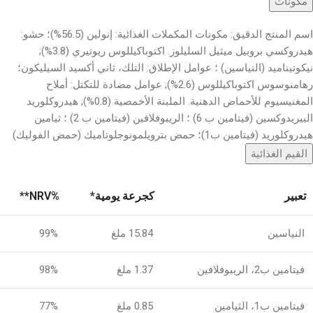
مكونات
اسم المنتج الدقيق: مكونات المكملات الغذائية: إنولين (56.5%)؛ حشو:
هيدروكسي بروبيل ميثيل السليلوز. اكتوباكيللوس ريوتيري (3.8%);
نيكوتيناميد (النياسين) ؛ عوامل الإطلاق: التلك، ثاني أكسيد السيليكون؛
رهامنوسوس اكتوباكيللوس (2.6%); عوامل مضادة للتكتل: أملاح
المغنيسيوم للأحماض الدهنية. الملبنة الأخمصية (0.8%); هيدروكلوريد
البيريدوكسين (فيتامين ب 6) ؛ الريبوفلافين (فيتامين ب 2) ؛ ثيامين
هيدروكلوريد (فيتامين ب1)؛ حمض بترويلمونوجلوتاميك (حمض الفوليك)
القيم الغذائية
تعبير
كجرعة يومية*
%NRV**
النياسين
15.84 ملغ
99%
فيتامين ب2، الريبوفلافين
1.37 ملغ
98%
فيتامين ب1، الثيامين
0.85 ملغ
77%