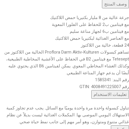
وصف المنتج
جرعة عالية من 8 مليار بكتيريا حمض اللاكتيك
مع فيتامين ب2 للحفاظ على الفلورا المعوية
مع فيتامين ب6 لجهاز مناعة سليم
مع العناصر الغذائية لبكتيريا حمض اللاكتيك
24 قطعة، خالية من اللاكتوز
تساهم كبسولات Proflora Darm Aktiv-Kulturen الخالية من اللاكتوز من
Tetesept مع فيتامين B2 في الحفاظ على الأغشية المخاطية الطبيعية،
وكذلك الغشاء المخاطي المعوي. يمكن لفيتامين B6 الذي يحتوي عليه
أيضًا أن يدعم جهاز المناعة الطبيعي.
رقم البند: 1585341
رقم GTIN: 4008491225007
تعليمات الاستخدام
تناول كبسولة واحدة مرة واحدة يوميًا مع السائل. يجب عدم تجاوز كمية
الاستهلاك اليومي الموصى بها. المكملات الغذائية ليست بديلاً عن نظام
غذائي متنوع ومتوازن، وهو أمر مهم إلى جانب نمط حياة صحي.