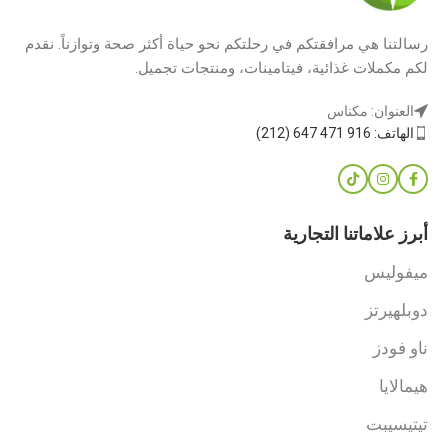
رسالتنا هي مرافقتكم في رحلتكم نحو حياة أكثر صحة وتوازناً. نقدم
لكم مكملات غذائية، فيتامينات، ومنتجات تجميل.
العنوان: مكناس
الهاتف: 916 471 647 (212)
أبرز علاماتنا التجارية
ميفوليس
دوبلهيرتز
ناو فودز
هيمالايا
تيتيسيبت