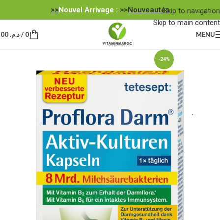
Nouvel Arrivage :
>>
Nouveautés<<
Skip to navigation
Skip to main content
MENU
0
/
د.م.
0,00
-24%