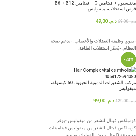
مغنيسيوم + فيتامين C + فيتامين B6 + B12,
قرص استحلاب، ميفوليس
د.م.
49,00
د.م.
69,00
قراءة المزيد
-يقوي
وظيفة العضلات
والأعصاب
. -يدعم
صحة
العظام
. -يُحفّز
استقلاب الطاقة
.
-23%
مركب الشعيرات الدموية الحيوية، 60 كبسولة،
ميفوليس
د.م.
99,00
د.م.
129,00
إضافة إلى السلة
كومبلكس فيتال للشعر من ميفوليس -يوفر
كومبلكس فيتال للشعر من ميفوليس فيتامينات
مجموعة B مثل حمض الفوليك، وحمض