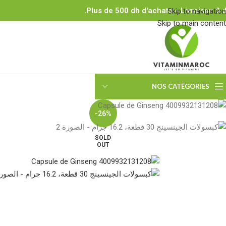
Plus de 500 dh d'achats = Livraison 0 d
Skip to navigation
Skip to main content
NOS CATÉGORIES
-26%
SOLD
OUT