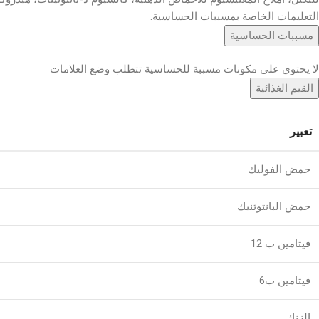
التعليمات الخاصة بمسببات الحساسية.
مسببات الحساسية
لا يحتوي على مكونات مسببة للحساسية تتطلب وضع العلامات
القيم الغذائية
تعبير
حمض الفوليك
حمض البانتوثنيك
فيتامين ب 12
فيتامين ب6
الزنك