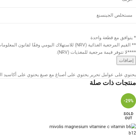
مستخلص الجينسنغ
* يتوافق مع قطعة واحدة
** القيم المرجعية الغذائية (NRV) للاستهلاك اليومي وفقًا لقانون المعلومات الغذائية
****لا تتوفر قيمة مرجعية للمغذيات (NRV).
إضافات
يحتوي على عوامل تحرير يحتوي على أصباغ مع صبغ يحتوي على أكاسيد الح
منتجات ذات صلة
-29%
SOLD
OUT