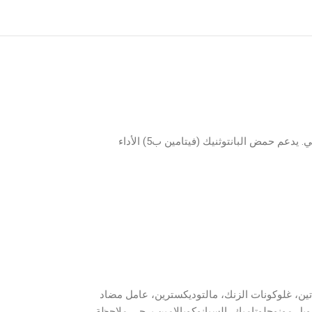
تحتوي كبسولات Doppelherz Ginseng 250 على فيتامينات B6 وB12، التي تساعد على تقليل التعب والإرهاق وتلعب دورًا في استقلاب الطاقة الطبيعي. يدعم حمض البانتوثنيك (فيتامين ب5) الأداء
ين، غلوكونات الزنك، مالتوديكسترين، عامل مضاد
رويل مونوجلوتاميك، السيانوكوبالامين يرجى ملاحظة