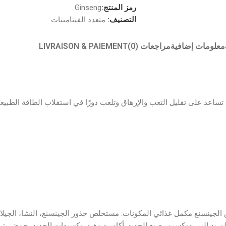
رمز المنتج:
Ginseng
التصنيف:
متعدد الفيتامينات
معلومات إضافية
مراجعات (0)
LIVRAISON & PAIEMENT
لجينسنغ مكمل غذائي المكونات: مستخلص جذور الجينسنغ، النشا، الجيلات
وكلوريد البيريدوكسين، صبغ الحديد. أكاسيد وهيدروكسيدات الحديد، حمض بت