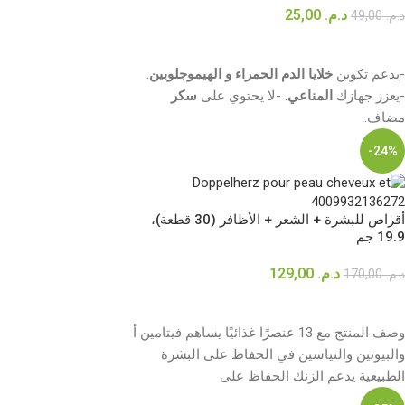
د.م.
25,00
د.م.
49,00
إضافة إلى السلة
-يدعم تكوين
خلايا الدم الحمراء و الهيموجلوبين
.
-يعزز جهازك
المناعي
. -لا يحتوي على
سكر
مضاف.
-24%
أقراص للبشرة + الشعر + الأظافر (30 قطعة)،
19.9 جم
د.م.
129,00
د.م.
170,00
إضافة إلى السلة
وصف المنتج مع 13 عنصرًا غذائيًا يساهم فيتامين أ
والبيوتين والنياسين في الحفاظ على البشرة
الطبيعية يدعم الزنك الحفاظ على