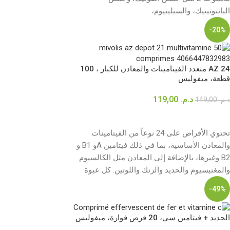
البانتوثينيك، والسيلينيوم،
-20%
AZ 24 متعدد الفيتامينات والمعادن للكبار ، 100
قطعة، ميفوليس
د.م.
119,00
د.م.
149,00
إضافة إلى السلة
تحتوي الأقراص على 24 نوعاً من الفيتامينات
والمعادن الأساسية، بما في ذلك فيتامين Aو B1 و
B2 وغيرها، بالإضافة إلى المعادن مثل الكالسيوم
والمغنيسيوم والحديد والزنك واللوتين. كل عبوة
تكفي لمدة 100 يوم من الاستخدام المستمر!
-49%
الحديد + فيتامين سي، 20 قرص فوارة، ميفوليس