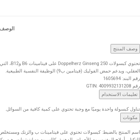
الوصف
وصف المنتج
العقلي، ويدعم حمض الفوليك (فيتامين ب9) الوظيفة النفسية الطبيعية.
رقم البند: 1605694
رقم GTIN: 4009932131208
تعليمات الاستخدام
تناول كبسولة واحدة يوميًا مع وجبة تحتوي على كمية كافية من السوائل.
مكونات
اسم المنتج بالضبط: كبسولات تحتوي على فيتامينات ب والزنك ومستخلص ا
للتكتل، أملاح المغنيسيوم للأحماض الدهنية، كالسيوم د-بانتوثينات، هيدر