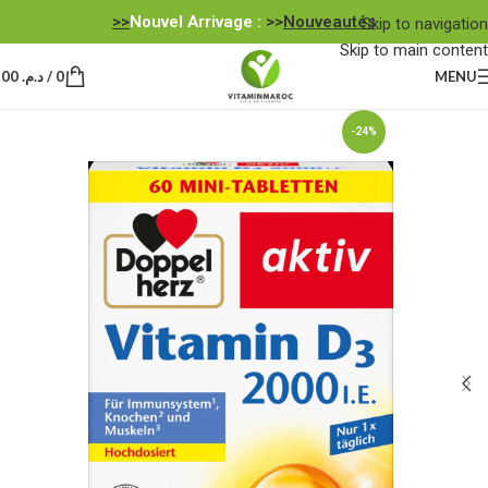
Nouvel Arrivage :
>>
Nouveautés<<
Skip to navigation
Skip to main content
MENU
0
/
د.م.
0,00
-24%