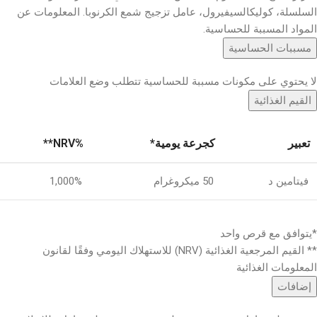
السلسلة، كوليكالسيفيرول، عامل تزجيج شمع الكرنوبا. المعلومات عن
المواد المسببة للحساسية.
مسببات الحساسية
لا يحتوي على مكونات مسببة للحساسية تتطلب وضع العلامات
القيم الغذائية
تعبير
كجرعة يومية*
%NRV**
فيتامين د
50 ميكروغرام
1,000%
*يتوافق مع قرص واحد
** القيم المرجعية الغذائية (NRV) للاستهلاك اليومي وفقًا لقانون
المعلومات الغذائية
إضافات