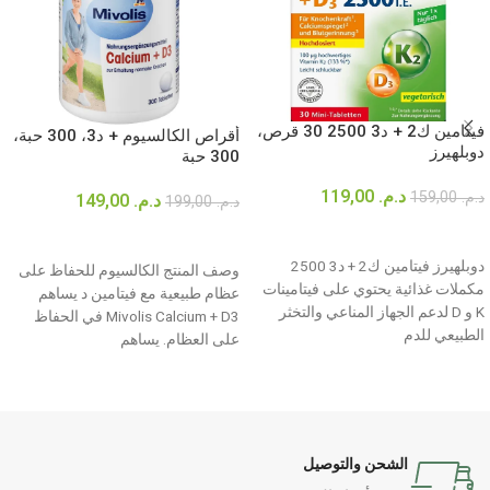
فيتامين ك2 + د3 2500 30 قرص،
أقراص الكالسيوم + د3، 300 حبة،
دوبلهيرز
300 حبة
د.م.
119,00
د.م.
159,00
د.م.
149,00
د.م.
199,00
إضافة إلى السلة
إضافة إلى السلة
دوبلهيرز فيتامين ك2 + د3 2500
وصف المنتج الكالسيوم للحفاظ على
مكملات غذائية يحتوي على فيتامينات
عظام طبيعية مع فيتامين د يساهم
K و D لدعم الجهاز المناعي والتخثر
Mivolis Calcium + D3 في الحفاظ
الطبيعي للدم
على العظام. يساهم
الشحن والتوصيل