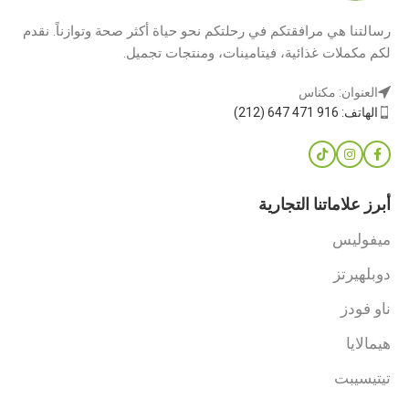
رسالتنا هي مرافقتكم في رحلتكم نحو حياة أكثر صحة وتوازناً. نقدم
لكم مكملات غذائية، فيتامينات، ومنتجات تجميل.
العنوان: مكناس
الهاتف: 916 471 647 (212)
أبرز علاماتنا التجارية
ميفوليس
دوبلهيرتز
ناو فودز
هيمالايا
تيتيسيبت