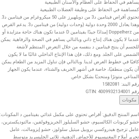
يساهم في الحفاظ على العظام والأسنان الطبيعية
كمساهمة في الحفاظ على وظيفة العضلات الطبيعية
تحتوي أقراص فيتامين د3 من دوبلهيرز على 50 ميكروغرام من فيتامين د3.
وهذا يعادل 2000 وحدة دولية (وحدات دولية) من فيتامين د3. يدعم القرص
من Doppelherz إمدادًا جيدًا بفيتامين D عندما تكون هناك حاجة متزايدة أو
عندما لا يكون هناك إنتاج ذاتي وبالتالي يساهم في الصحة والرفاهية. يمكن
للجسم أن ينتج فيتامين د بنفسه من خلال التعرض المنتظم لأشعة
الشمس على الجلد. ومع ذلك، فإن هذا الإنتاج الداخلي غالبًا ما لا يكون
كافيًا في خطوط العرض لدينا. وبالتالي فإن تناول المزيد من الطعام يمكن
أن يكون منطقيًا، خاصة في أشهر الخريف والشتاء، عندما يكون الجهاز
المناعي متوترًا ومتحديًا بشكل خاص.
رقم البند: 1582081
رقم GTIN: 4009932134001
مكونات
اسم المنتج الدقيق: أقراص تحتوي على مكمل غذائي بفيتامين د المكونات:
حشو كربونات الكالسيوم، حشو السليلوز الجريزوفولفين، مالتوديكسترين،
عامل تزجيج هيدروكسي بروبيل ميثيل سلولوز، حشو إيزومالت، عامل
تحرير أملاح المغنيسيوم للأحماض الدهنية، ثلاثي الجليسريد متوسط ​​